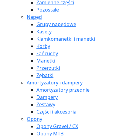
Zamienne części
Pozostałe
Napęd
Grupy napędowe
Kasety
Klamkomanetki i manetki
Korby
Łańcuchy
Manetki
Przerzutki
Zębatki
Amortyzatory i dampery
Amortyzatory przednie
Dampery
Zestawy
Części i akcesoria
Opony
Opony Gravel / CX
Opony MTB