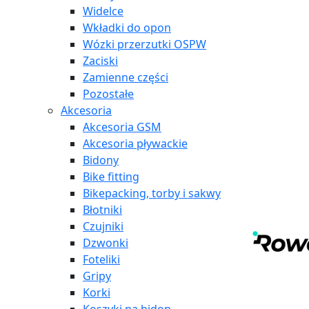
Widelce
Wkładki do opon
Wózki przerzutki OSPW
Zaciski
Zamienne części
Pozostałe
Akcesoria
Akcesoria GSM
Akcesoria pływackie
Bidony
Bike fitting
Bikepacking, torby i sakwy
Błotniki
Czujniki
Dzwonki
Foteliki
Gripy
Korki