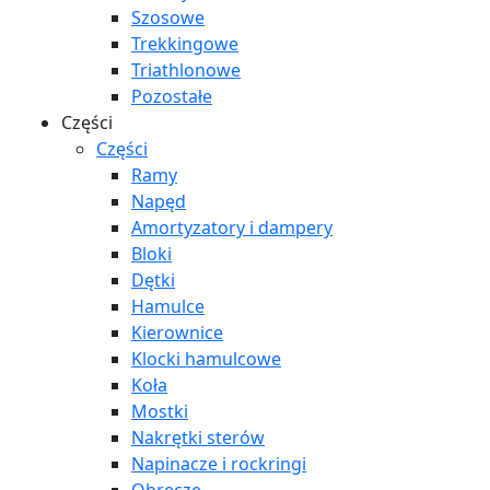
Szosowe
Trekkingowe
Triathlonowe
Pozostałe
Części
Części
Ramy
Napęd
Amortyzatory i dampery
Bloki
Dętki
Hamulce
Kierownice
Klocki hamulcowe
Koła
Mostki
Nakrętki sterów
Napinacze i rockringi