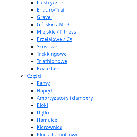
Elektryczne
Enduro/Trail
Gravel
Górskie / MTB
Miejskie / Fitness
Przełajowe / CX
Szosowe
Trekkingowe
Triathlonowe
Pozostałe
Części
Ramy
Napęd
Amortyzatory i dampery
Bloki
Dętki
Hamulce
Kierownice
Klocki hamulcowe