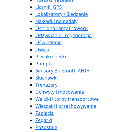
Koszyki na bidon
Liczniki GPS
Lokalizatory / Śledzenie
Nakładki na pedały
Ochrona ramy i roweru
Odżywianie i regeneracja
Oświetlenie
Owijki
Plecaki i nerki
Pompki
Sensory Bluetooth ANT+
Słuchawki
Trenażery
Uchwyty i mocowania
Walizki i torby transportowe
Wieszaki i przechowywanie
Zapięcia
Zegarki
Pozostałe