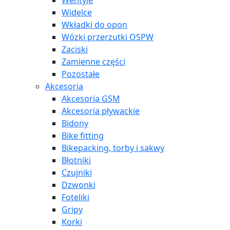
Wentyle
Widelce
Wkładki do opon
Wózki przerzutki OSPW
Zaciski
Zamienne części
Pozostałe
Akcesoria
Akcesoria GSM
Akcesoria pływackie
Bidony
Bike fitting
Bikepacking, torby i sakwy
Błotniki
Czujniki
Dzwonki
Foteliki
Gripy
Korki