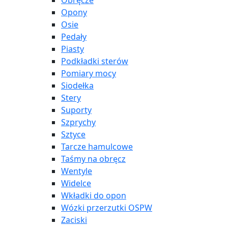
Obręcze
Opony
Osie
Pedały
Piasty
Podkładki sterów
Pomiary mocy
Siodełka
Stery
Suporty
Szprychy
Sztyce
Tarcze hamulcowe
Taśmy na obręcz
Wentyle
Widelce
Wkładki do opon
Wózki przerzutki OSPW
Zaciski