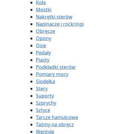
Koła
Mostki
Nakrętki sterów
Napinacze i rockringi
Obręcze
Opony
Osie
Pedały
Piasty
Podkładki sterów
Pomiary mocy
Siodełka
Stery
Suporty
Szprychy
Sztyce
Tarcze hamulcowe
Taśmy na obręcz
Wentyle