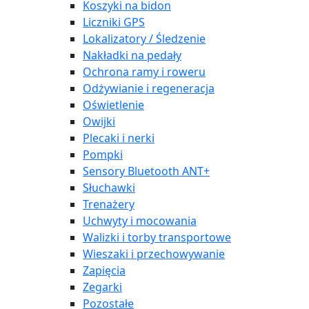
Koszyki na bidon
Liczniki GPS
Lokalizatory / Śledzenie
Nakładki na pedały
Ochrona ramy i roweru
Odżywianie i regeneracja
Oświetlenie
Owijki
Plecaki i nerki
Pompki
Sensory Bluetooth ANT+
Słuchawki
Trenażery
Uchwyty i mocowania
Walizki i torby transportowe
Wieszaki i przechowywanie
Zapięcia
Zegarki
Pozostałe