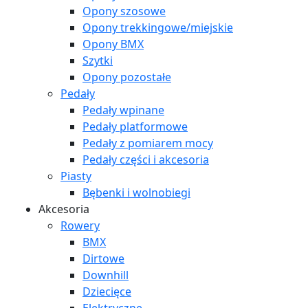
Opony szosowe
Opony trekkingowe/miejskie
Opony BMX
Szytki
Opony pozostałe
Pedały
Pedały wpinane
Pedały platformowe
Pedały z pomiarem mocy
Pedały części i akcesoria
Piasty
Bębenki i wolnobiegi
Akcesoria
Rowery
BMX
Dirtowe
Downhill
Dziecięce