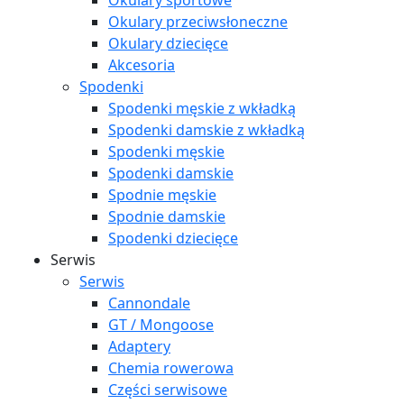
Okulary sportowe
Okulary przeciwsłoneczne
Okulary dziecięce
Akcesoria
Spodenki
Spodenki męskie z wkładką
Spodenki damskie z wkładką
Spodenki męskie
Spodenki damskie
Spodnie męskie
Spodnie damskie
Spodenki dziecięce
Serwis
Serwis
Cannondale
GT / Mongoose
Adaptery
Chemia rowerowa
Części serwisowe