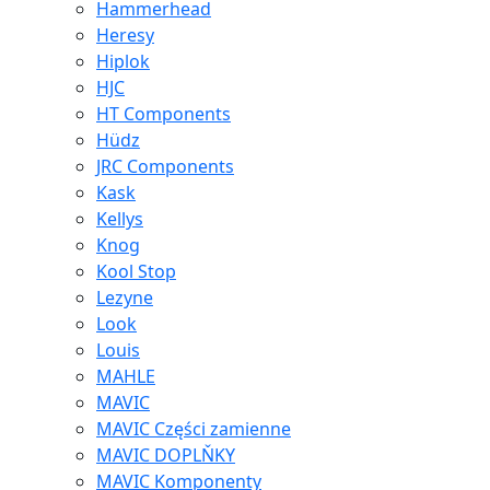
Hammerhead
Heresy
Hiplok
HJC
HT Components
Hüdz
JRC Components
Kask
Kellys
Knog
Kool Stop
Lezyne
Look
Louis
MAHLE
MAVIC
MAVIC Części zamienne
MAVIC DOPLŇKY
MAVIC Komponenty