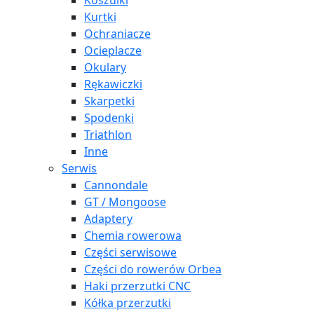
Koszulki
Kurtki
Ochraniacze
Ocieplacze
Okulary
Rękawiczki
Skarpetki
Spodenki
Triathlon
Inne
Serwis
Cannondale
GT / Mongoose
Adaptery
Chemia rowerowa
Części serwisowe
Części do rowerów Orbea
Haki przerzutki CNC
Kółka przerzutki