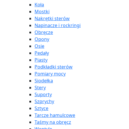
Koła
Mostki
Nakrętki sterów
Napinacze i rockringi
Obręcze
Opony
Osie
Pedały
Piasty
Podkładki sterów
Pomiary mocy
Siodełka
Stery
Suporty
Szprychy
Sztyce
Tarcze hamulcowe
Taśmy na obręcz