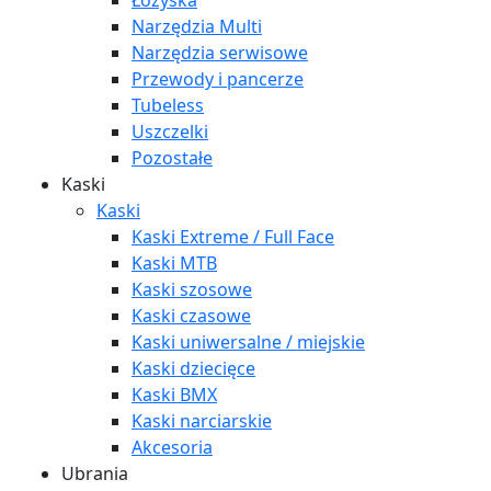
Łożyska
Narzędzia Multi
Narzędzia serwisowe
Przewody i pancerze
Tubeless
Uszczelki
Pozostałe
Kaski
Kaski
Kaski Extreme / Full Face
Kaski MTB
Kaski szosowe
Kaski czasowe
Kaski uniwersalne / miejskie
Kaski dziecięce
Kaski BMX
Kaski narciarskie
Akcesoria
Ubrania