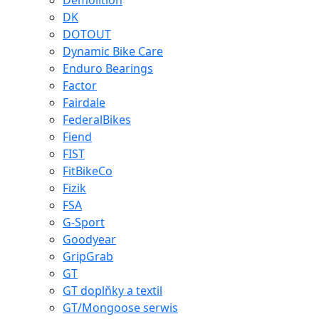
Demolition
DK
DOTOUT
Dynamic Bike Care
Enduro Bearings
Factor
Fairdale
FederalBikes
Fiend
FIST
FitBikeCo
Fizik
FSA
G-Sport
Goodyear
GripGrab
GT
GT doplňky a textil
GT/Mongoose serwis