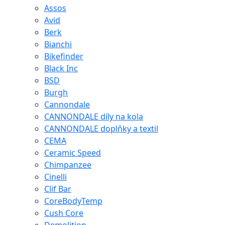
Assos
Avid
Berk
Bianchi
Bikefinder
Black Inc
BSD
Burgh
Cannondale
CANNONDALE díly na kola
CANNONDALE doplňky a textil
CEMA
Ceramic Speed
Chimpanzee
Cinelli
Clif Bar
CoreBodyTemp
Cush Core