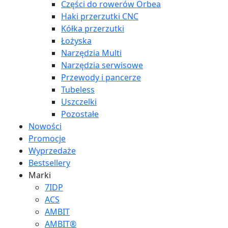
Części do rowerów Orbea
Haki przerzutki CNC
Kółka przerzutki
Łożyska
Narzędzia Multi
Narzędzia serwisowe
Przewody i pancerze
Tubeless
Uszczelki
Pozostałe
Nowości
Promocje
Wyprzedaże
Bestsellery
Marki
7IDP
ACS
AMBIT
AMBIT®