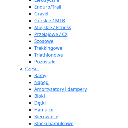
Elektryczne
Enduro/Trail
Gravel
Górskie / MTB
Miejskie / Fitness
Przełajowe / CX
Szosowe
Trekkingowe
Triathlonowe
Pozostałe
Części
Ramy
Napęd
Amortyzatory i dampery
Bloki
Dętki
Hamulce
Kierownice
Klocki hamulcowe