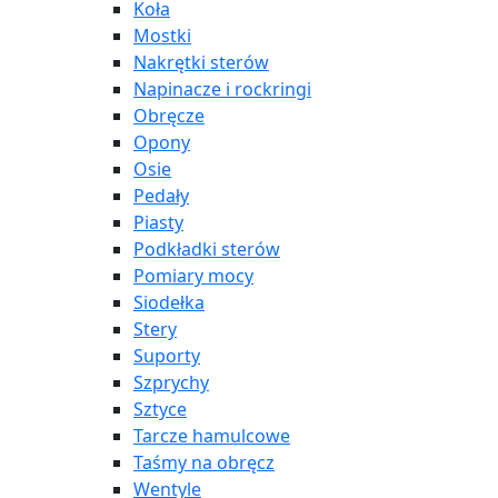
Koła
Mostki
Nakrętki sterów
Napinacze i rockringi
Obręcze
Opony
Osie
Pedały
Piasty
Podkładki sterów
Pomiary mocy
Siodełka
Stery
Suporty
Szprychy
Sztyce
Tarcze hamulcowe
Taśmy na obręcz
Wentyle