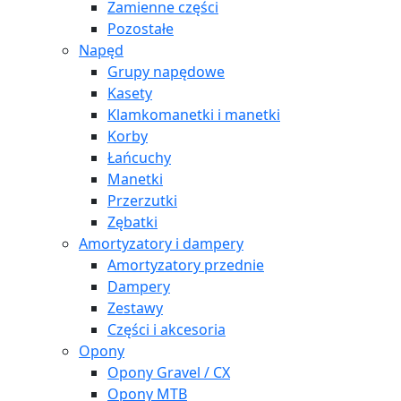
Zamienne części
Pozostałe
Napęd
Grupy napędowe
Kasety
Klamkomanetki i manetki
Korby
Łańcuchy
Manetki
Przerzutki
Zębatki
Amortyzatory i dampery
Amortyzatory przednie
Dampery
Zestawy
Części i akcesoria
Opony
Opony Gravel / CX
Opony MTB