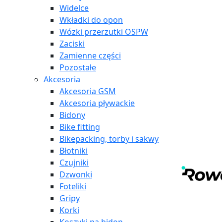
Widelce
Wkładki do opon
Wózki przerzutki OSPW
Zaciski
Zamienne części
Pozostałe
Akcesoria
Akcesoria GSM
Akcesoria pływackie
Bidony
Bike fitting
Bikepacking, torby i sakwy
Błotniki
Czujniki
Dzwonki
Foteliki
Gripy
Korki