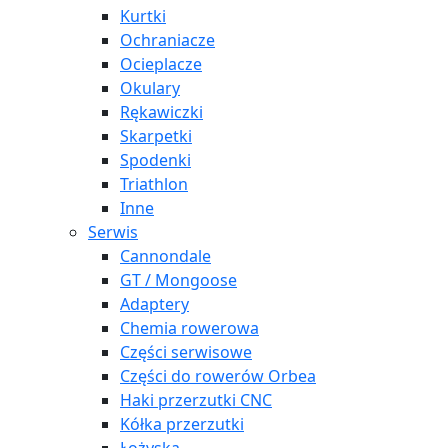
Kurtki
Ochraniacze
Ocieplacze
Okulary
Rękawiczki
Skarpetki
Spodenki
Triathlon
Inne
Serwis
Cannondale
GT / Mongoose
Adaptery
Chemia rowerowa
Części serwisowe
Części do rowerów Orbea
Haki przerzutki CNC
Kółka przerzutki