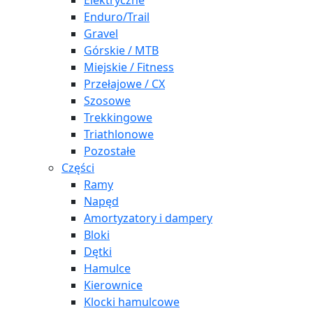
Elektryczne
Enduro/Trail
Gravel
Górskie / MTB
Miejskie / Fitness
Przełajowe / CX
Szosowe
Trekkingowe
Triathlonowe
Pozostałe
Części
Ramy
Napęd
Amortyzatory i dampery
Bloki
Dętki
Hamulce
Kierownice
Klocki hamulcowe