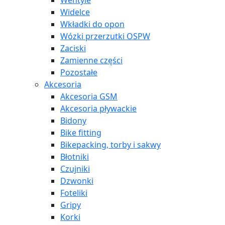
Wentyle
Widelce
Wkładki do opon
Wózki przerzutki OSPW
Zaciski
Zamienne części
Pozostałe
Akcesoria
Akcesoria GSM
Akcesoria pływackie
Bidony
Bike fitting
Bikepacking, torby i sakwy
Błotniki
Czujniki
Dzwonki
Foteliki
Gripy
Korki