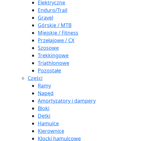
Elektryczne
Enduro/Trail
Gravel
Górskie / MTB
Miejskie / Fitness
Przełajowe / CX
Szosowe
Trekkingowe
Triathlonowe
Pozostałe
Części
Ramy
Napęd
Amortyzatory i dampery
Bloki
Dętki
Hamulce
Kierownice
Klocki hamulcowe