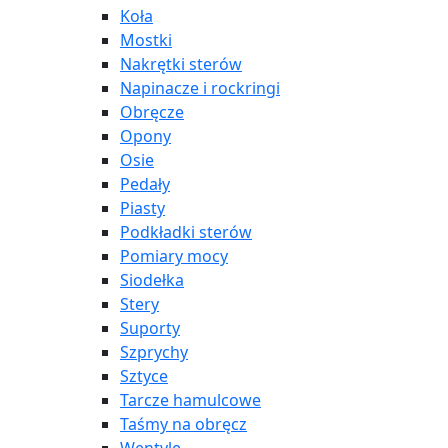
Koła
Mostki
Nakrętki sterów
Napinacze i rockringi
Obręcze
Opony
Osie
Pedały
Piasty
Podkładki sterów
Pomiary mocy
Siodełka
Stery
Suporty
Szprychy
Sztyce
Tarcze hamulcowe
Taśmy na obręcz