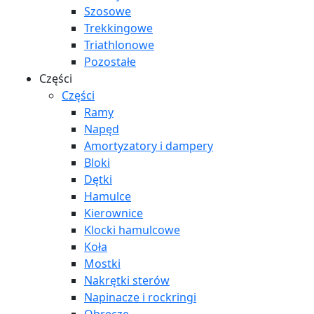
Szosowe
Trekkingowe
Triathlonowe
Pozostałe
Części
Części
Ramy
Napęd
Amortyzatory i dampery
Bloki
Dętki
Hamulce
Kierownice
Klocki hamulcowe
Koła
Mostki
Nakrętki sterów
Napinacze i rockringi