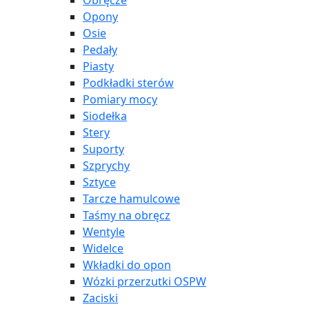
Obręcze
Opony
Osie
Pedały
Piasty
Podkładki sterów
Pomiary mocy
Siodełka
Stery
Suporty
Szprychy
Sztyce
Tarcze hamulcowe
Taśmy na obręcz
Wentyle
Widelce
Wkładki do opon
Wózki przerzutki OSPW
Zaciski