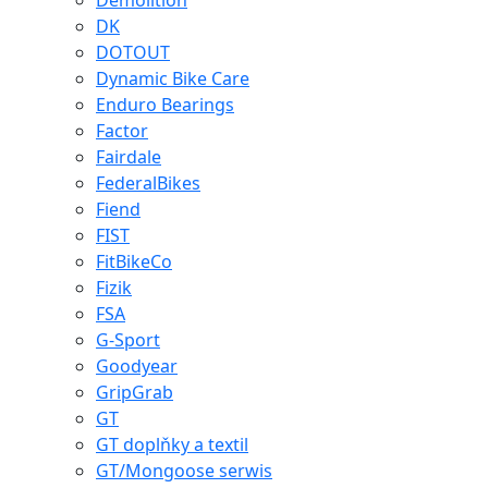
Demolition
DK
DOTOUT
Dynamic Bike Care
Enduro Bearings
Factor
Fairdale
FederalBikes
Fiend
FIST
FitBikeCo
Fizik
FSA
G-Sport
Goodyear
GripGrab
GT
GT doplňky a textil
GT/Mongoose serwis