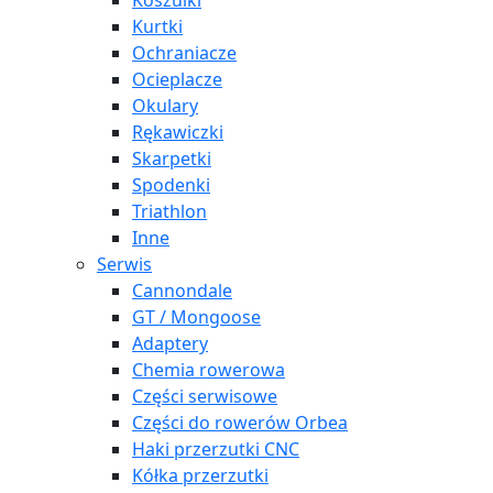
Koszulki
Kurtki
Ochraniacze
Ocieplacze
Okulary
Rękawiczki
Skarpetki
Spodenki
Triathlon
Inne
Serwis
Cannondale
GT / Mongoose
Adaptery
Chemia rowerowa
Części serwisowe
Części do rowerów Orbea
Haki przerzutki CNC
Kółka przerzutki