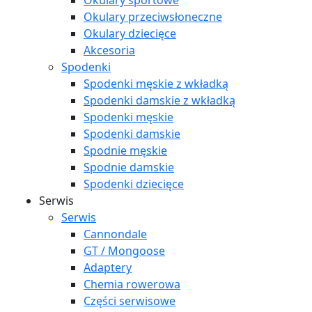
Okulary sportowe
Okulary przeciwsłoneczne
Okulary dziecięce
Akcesoria
Spodenki
Spodenki męskie z wkładką
Spodenki damskie z wkładką
Spodenki męskie
Spodenki damskie
Spodnie męskie
Spodnie damskie
Spodenki dziecięce
Serwis
Serwis
Cannondale
GT / Mongoose
Adaptery
Chemia rowerowa
Części serwisowe