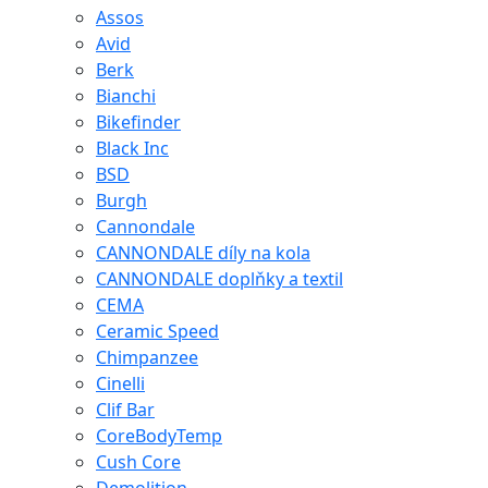
Assos
Avid
Berk
Bianchi
Bikefinder
Black Inc
BSD
Burgh
Cannondale
CANNONDALE díly na kola
CANNONDALE doplňky a textil
CEMA
Ceramic Speed
Chimpanzee
Cinelli
Clif Bar
CoreBodyTemp
Cush Core