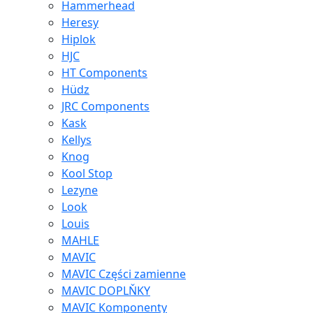
Hammerhead
Heresy
Hiplok
HJC
HT Components
Hüdz
JRC Components
Kask
Kellys
Knog
Kool Stop
Lezyne
Look
Louis
MAHLE
MAVIC
MAVIC Części zamienne
MAVIC DOPLŇKY
MAVIC Komponenty