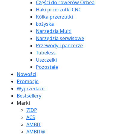
Części do rowerów Orbea
Haki przerzutki CNC
Kółka przerzutki
Łożyska
Narzędzia Multi
Narzędzia serwisowe
Przewody i pancerze
Tubeless
Uszczelki
Pozostałe
Nowości
Promocje
Wyprzedaże
Bestsellery
Marki
7IDP
ACS
AMBIT
AMBIT®