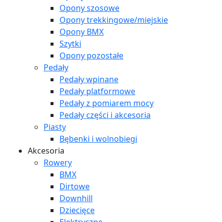
Opony szosowe
Opony trekkingowe/miejskie
Opony BMX
Szytki
Opony pozostałe
Pedały
Pedały wpinane
Pedały platformowe
Pedały z pomiarem mocy
Pedały części i akcesoria
Piasty
Bębenki i wolnobiegi
Akcesoria
Rowery
BMX
Dirtowe
Downhill
Dziecięce