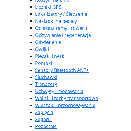
Koszyki na bidon
Liczniki GPS
Lokalizatory / Śledzenie
Nakładki na pedały
Ochrona ramy i roweru
Odżywianie i regeneracja
Oświetlenie
Owijki
Plecaki i nerki
Pompki
Sensory Bluetooth ANT+
Słuchawki
Trenażery
Uchwyty i mocowania
Walizki i torby transportowe
Wieszaki i przechowywanie
Zapięcia
Zegarki
Pozostałe