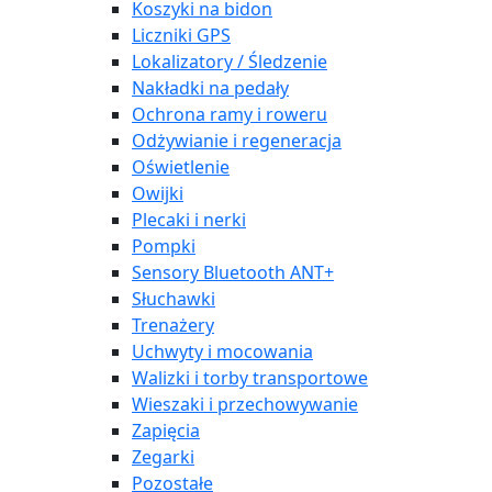
Koszyki na bidon
Liczniki GPS
Lokalizatory / Śledzenie
Nakładki na pedały
Ochrona ramy i roweru
Odżywianie i regeneracja
Oświetlenie
Owijki
Plecaki i nerki
Pompki
Sensory Bluetooth ANT+
Słuchawki
Trenażery
Uchwyty i mocowania
Walizki i torby transportowe
Wieszaki i przechowywanie
Zapięcia
Zegarki
Pozostałe