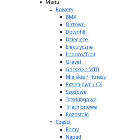
Menu
Rowery
BMX
Dirtowe
Downhill
Dziecięce
Elektryczne
Enduro/Trail
Gravel
Górskie / MTB
Miejskie / Fitness
Przełajowe / CX
Szosowe
Trekkingowe
Triathlonowe
Pozostałe
Części
Ramy
Napęd