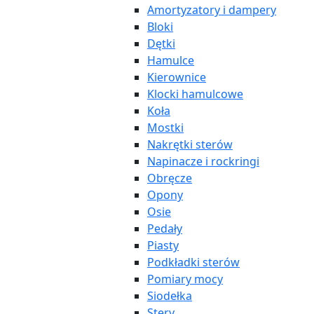
Amortyzatory i dampery
Bloki
Dętki
Hamulce
Kierownice
Klocki hamulcowe
Koła
Mostki
Nakrętki sterów
Napinacze i rockringi
Obręcze
Opony
Osie
Pedały
Piasty
Podkładki sterów
Pomiary mocy
Siodełka
Stery