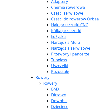
Adaptery
Chemia rowerowa
Części serwisowe
Części do rowerów Orbea
Haki przerzutki CNC
Kółka przerzutki
Łożyska
Narzędzia Multi
Narzędzia serwisowe
Przewody i pancerze
Tubeless
Uszczelki
Pozostałe
Rowery
Rowery
BMX
Dirtowe
Downhill
Dziecięce