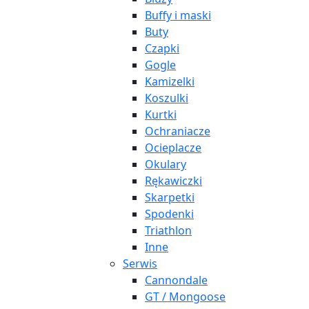
Buffy i maski
Buty
Czapki
Gogle
Kamizelki
Koszulki
Kurtki
Ochraniacze
Ocieplacze
Okulary
Rękawiczki
Skarpetki
Spodenki
Triathlon
Inne
Serwis
Cannondale
GT / Mongoose