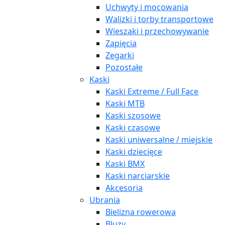
Uchwyty i mocowania
Walizki i torby transportowe
Wieszaki i przechowywanie
Zapięcia
Zegarki
Pozostałe
Kaski
Kaski Extreme / Full Face
Kaski MTB
Kaski szosowe
Kaski czasowe
Kaski uniwersalne / miejskie
Kaski dziecięce
Kaski BMX
Kaski narciarskie
Akcesoria
Ubrania
Bielizna rowerowa
Bluzy