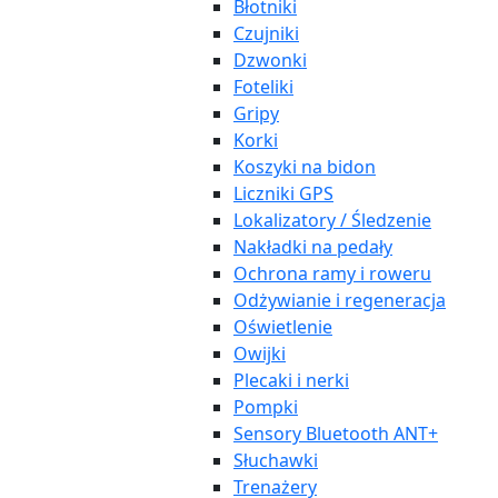
Błotniki
Czujniki
Dzwonki
Foteliki
Gripy
Korki
Koszyki na bidon
Liczniki GPS
Lokalizatory / Śledzenie
Nakładki na pedały
Ochrona ramy i roweru
Odżywianie i regeneracja
Oświetlenie
Owijki
Plecaki i nerki
Pompki
Sensory Bluetooth ANT+
Słuchawki
Trenażery