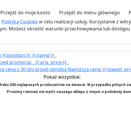
Przejdź do moje konto
Przejdź do menu głównego
P
z
Polityką Cookies
w celu realizacji usług. Korzystanie z wit
. Możesz określić warunki przechowywania lub dostępu d
{{:position:}}:
{{:name:}}
.
rzed promocją:
.
{{:aria_price:}}
.
za cena z 30 dni przed obniżką
Najniższa cena:
{{:lowest_pri
Pokaż wszystkie:
isko 200 najlepszych producentów na świecie. W przypadku pilnych z
ji. P
rosimy również nie mylić naszego sklepu z innym o podobnej dom