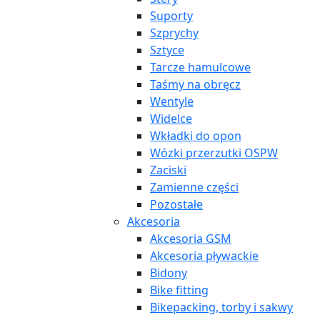
Suporty
Szprychy
Sztyce
Tarcze hamulcowe
Taśmy na obręcz
Wentyle
Widelce
Wkładki do opon
Wózki przerzutki OSPW
Zaciski
Zamienne części
Pozostałe
Akcesoria
Akcesoria GSM
Akcesoria pływackie
Bidony
Bike fitting
Bikepacking, torby i sakwy