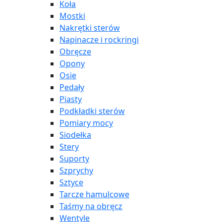
Koła
Mostki
Nakrętki sterów
Napinacze i rockringi
Obręcze
Opony
Osie
Pedały
Piasty
Podkładki sterów
Pomiary mocy
Siodełka
Stery
Suporty
Szprychy
Sztyce
Tarcze hamulcowe
Taśmy na obręcz
Wentyle