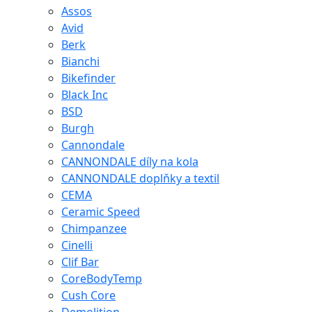
Assos
Avid
Berk
Bianchi
Bikefinder
Black Inc
BSD
Burgh
Cannondale
CANNONDALE díly na kola
CANNONDALE doplňky a textil
CEMA
Ceramic Speed
Chimpanzee
Cinelli
Clif Bar
CoreBodyTemp
Cush Core