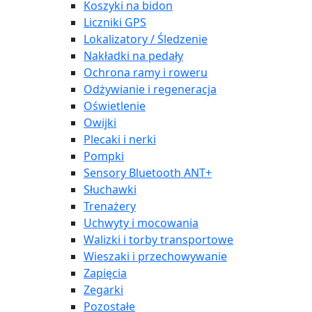
Koszyki na bidon
Liczniki GPS
Lokalizatory / Śledzenie
Nakładki na pedały
Ochrona ramy i roweru
Odżywianie i regeneracja
Oświetlenie
Owijki
Plecaki i nerki
Pompki
Sensory Bluetooth ANT+
Słuchawki
Trenażery
Uchwyty i mocowania
Walizki i torby transportowe
Wieszaki i przechowywanie
Zapięcia
Zegarki
Pozostałe