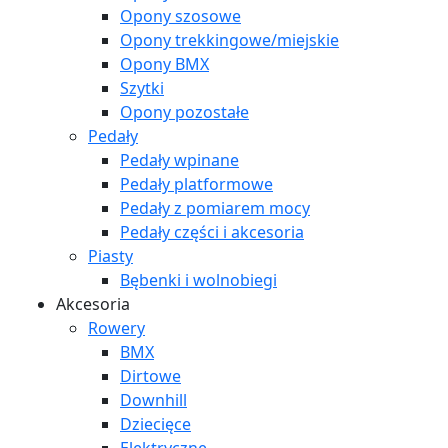
Opony szosowe
Opony trekkingowe/miejskie
Opony BMX
Szytki
Opony pozostałe
Pedały
Pedały wpinane
Pedały platformowe
Pedały z pomiarem mocy
Pedały części i akcesoria
Piasty
Bębenki i wolnobiegi
Akcesoria
Rowery
BMX
Dirtowe
Downhill
Dziecięce