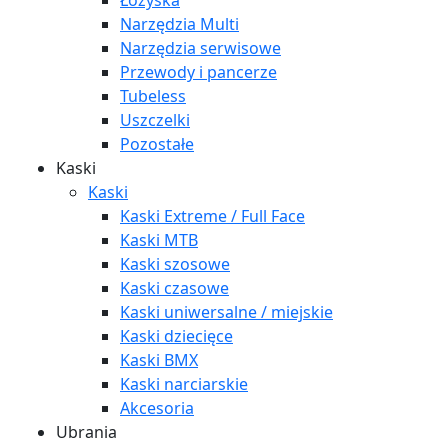
Łożyska
Narzędzia Multi
Narzędzia serwisowe
Przewody i pancerze
Tubeless
Uszczelki
Pozostałe
Kaski
Kaski
Kaski Extreme / Full Face
Kaski MTB
Kaski szosowe
Kaski czasowe
Kaski uniwersalne / miejskie
Kaski dziecięce
Kaski BMX
Kaski narciarskie
Akcesoria
Ubrania