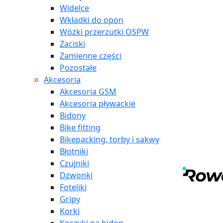
Widelce
Wkładki do opon
Wózki przerzutki OSPW
Zaciski
Zamienne części
Pozostałe
Akcesoria
Akcesoria GSM
Akcesoria pływackie
Bidony
Bike fitting
Bikepacking, torby i sakwy
Błotniki
Czujniki
Dzwonki
Foteliki
Gripy
Korki