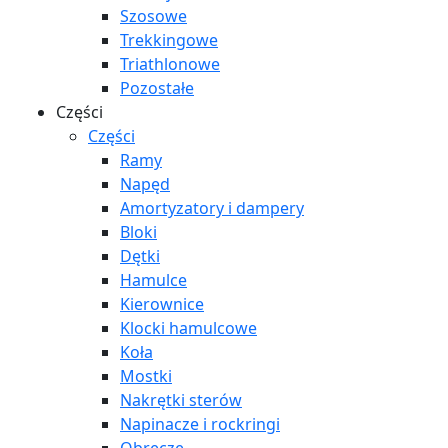
Szosowe
Trekkingowe
Triathlonowe
Pozostałe
Części
Części
Ramy
Napęd
Amortyzatory i dampery
Bloki
Dętki
Hamulce
Kierownice
Klocki hamulcowe
Koła
Mostki
Nakrętki sterów
Napinacze i rockringi