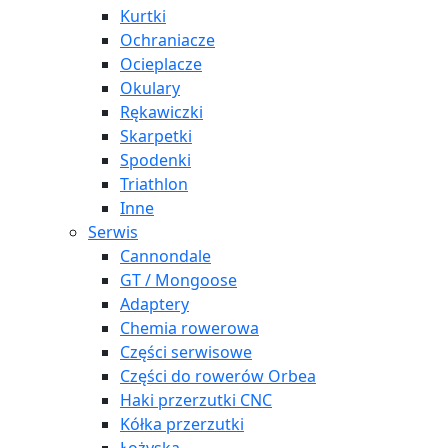
Kurtki
Ochraniacze
Ocieplacze
Okulary
Rękawiczki
Skarpetki
Spodenki
Triathlon
Inne
Serwis
Cannondale
GT / Mongoose
Adaptery
Chemia rowerowa
Części serwisowe
Części do rowerów Orbea
Haki przerzutki CNC
Kółka przerzutki