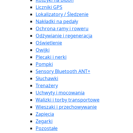
Koszyki na bidon
Liczniki GPS
Lokalizatory / Śledzenie
Nakładki na pedały
Ochrona ramy i roweru
Odżywianie i regeneracja
Oświetlenie
Owijki
Plecaki i nerki
Pompki
Sensory Bluetooth ANT+
Słuchawki
Trenażery
Uchwyty i mocowania
Walizki i torby transportowe
Wieszaki i przechowywanie
Zapięcia
Zegarki
Pozostałe