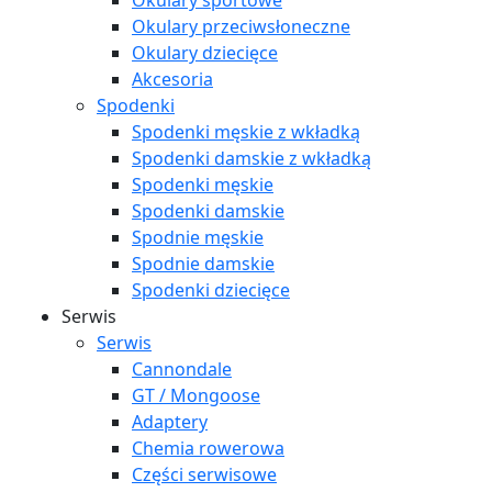
Okulary sportowe
Okulary przeciwsłoneczne
Okulary dziecięce
Akcesoria
Spodenki
Spodenki męskie z wkładką
Spodenki damskie z wkładką
Spodenki męskie
Spodenki damskie
Spodnie męskie
Spodnie damskie
Spodenki dziecięce
Serwis
Serwis
Cannondale
GT / Mongoose
Adaptery
Chemia rowerowa
Części serwisowe