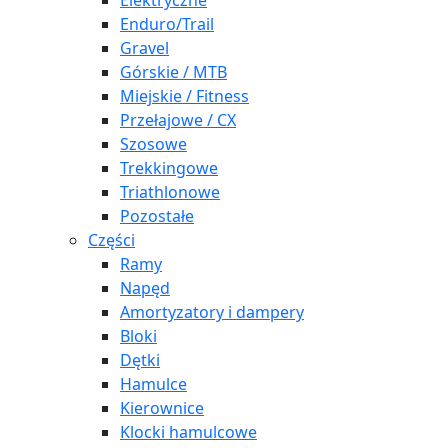
Elektryczne
Enduro/Trail
Gravel
Górskie / MTB
Miejskie / Fitness
Przełajowe / CX
Szosowe
Trekkingowe
Triathlonowe
Pozostałe
Części
Ramy
Napęd
Amortyzatory i dampery
Bloki
Dętki
Hamulce
Kierownice
Klocki hamulcowe