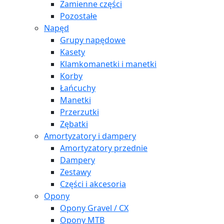
Zamienne części
Pozostałe
Napęd
Grupy napędowe
Kasety
Klamkomanetki i manetki
Korby
Łańcuchy
Manetki
Przerzutki
Zębatki
Amortyzatory i dampery
Amortyzatory przednie
Dampery
Zestawy
Części i akcesoria
Opony
Opony Gravel / CX
Opony MTB