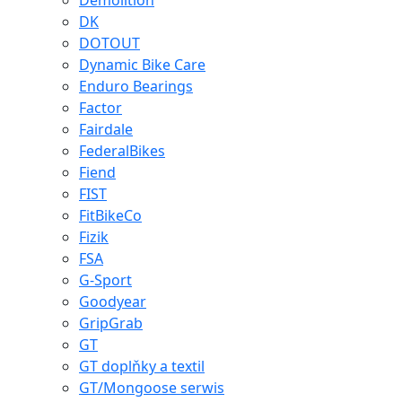
Demolition
DK
DOTOUT
Dynamic Bike Care
Enduro Bearings
Factor
Fairdale
FederalBikes
Fiend
FIST
FitBikeCo
Fizik
FSA
G-Sport
Goodyear
GripGrab
GT
GT doplňky a textil
GT/Mongoose serwis