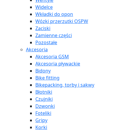
Wentyle
Widelce
Wkładki do opon
Wózki przerzutki OSPW
Zaciski
Zamienne części
Pozostałe
Akcesoria
Akcesoria GSM
Akcesoria pływackie
Bidony
Bike fitting
Bikepacking, torby i sakwy
Błotniki
Czujniki
Dzwonki
Foteliki
Gripy
Korki