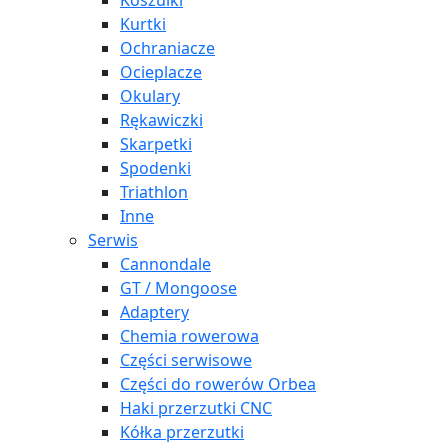
Koszulki
Kurtki
Ochraniacze
Ocieplacze
Okulary
Rękawiczki
Skarpetki
Spodenki
Triathlon
Inne
Serwis
Cannondale
GT / Mongoose
Adaptery
Chemia rowerowa
Części serwisowe
Części do rowerów Orbea
Haki przerzutki CNC
Kółka przerzutki