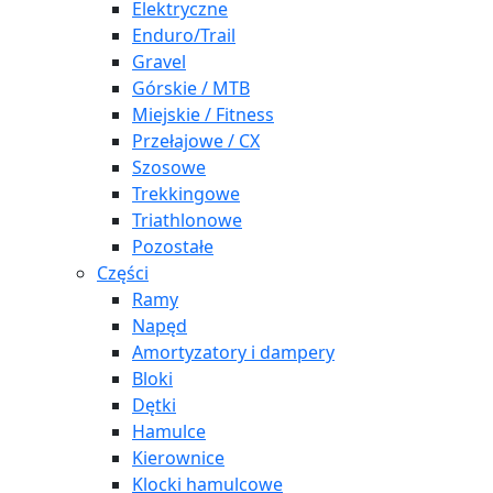
Elektryczne
Enduro/Trail
Gravel
Górskie / MTB
Miejskie / Fitness
Przełajowe / CX
Szosowe
Trekkingowe
Triathlonowe
Pozostałe
Części
Ramy
Napęd
Amortyzatory i dampery
Bloki
Dętki
Hamulce
Kierownice
Klocki hamulcowe