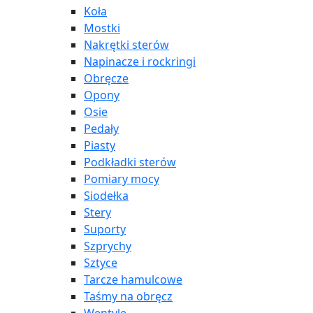
Koła
Mostki
Nakrętki sterów
Napinacze i rockringi
Obręcze
Opony
Osie
Pedały
Piasty
Podkładki sterów
Pomiary mocy
Siodełka
Stery
Suporty
Szprychy
Sztyce
Tarcze hamulcowe
Taśmy na obręcz