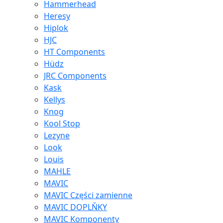
Hammerhead
Heresy
Hiplok
HJC
HT Components
Hüdz
JRC Components
Kask
Kellys
Knog
Kool Stop
Lezyne
Look
Louis
MAHLE
MAVIC
MAVIC Części zamienne
MAVIC DOPLŇKY
MAVIC Komponenty