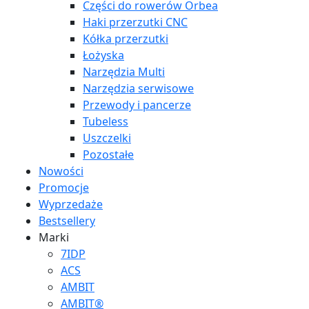
Części do rowerów Orbea
Haki przerzutki CNC
Kółka przerzutki
Łożyska
Narzędzia Multi
Narzędzia serwisowe
Przewody i pancerze
Tubeless
Uszczelki
Pozostałe
Nowości
Promocje
Wyprzedaże
Bestsellery
Marki
7IDP
ACS
AMBIT
AMBIT®