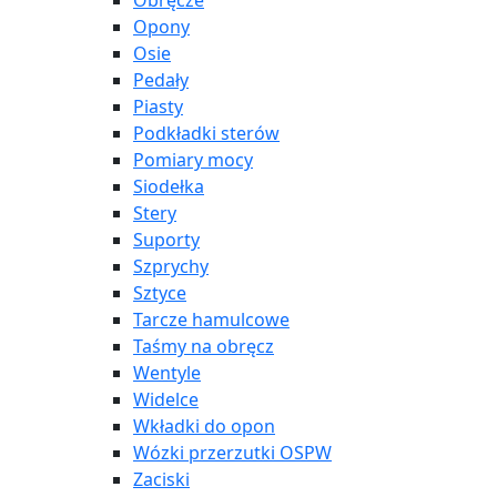
Obręcze
Opony
Osie
Pedały
Piasty
Podkładki sterów
Pomiary mocy
Siodełka
Stery
Suporty
Szprychy
Sztyce
Tarcze hamulcowe
Taśmy na obręcz
Wentyle
Widelce
Wkładki do opon
Wózki przerzutki OSPW
Zaciski