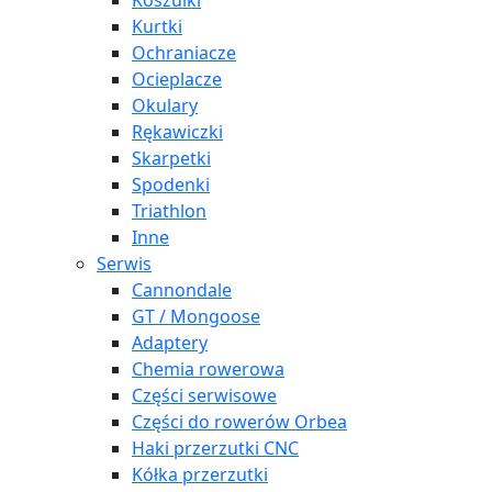
Koszulki
Kurtki
Ochraniacze
Ocieplacze
Okulary
Rękawiczki
Skarpetki
Spodenki
Triathlon
Inne
Serwis
Cannondale
GT / Mongoose
Adaptery
Chemia rowerowa
Części serwisowe
Części do rowerów Orbea
Haki przerzutki CNC
Kółka przerzutki