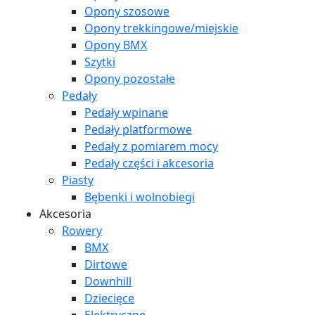
Opony szosowe
Opony trekkingowe/miejskie
Opony BMX
Szytki
Opony pozostałe
Pedały
Pedały wpinane
Pedały platformowe
Pedały z pomiarem mocy
Pedały części i akcesoria
Piasty
Bębenki i wolnobiegi
Akcesoria
Rowery
BMX
Dirtowe
Downhill
Dziecięce