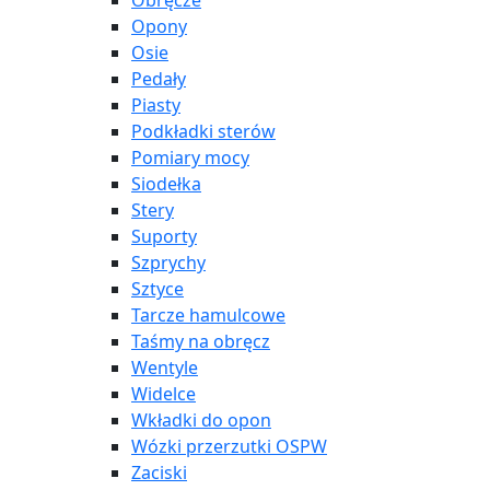
Obręcze
Opony
Osie
Pedały
Piasty
Podkładki sterów
Pomiary mocy
Siodełka
Stery
Suporty
Szprychy
Sztyce
Tarcze hamulcowe
Taśmy na obręcz
Wentyle
Widelce
Wkładki do opon
Wózki przerzutki OSPW
Zaciski