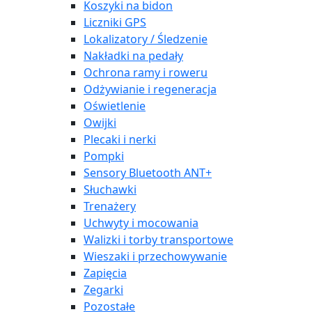
Koszyki na bidon
Liczniki GPS
Lokalizatory / Śledzenie
Nakładki na pedały
Ochrona ramy i roweru
Odżywianie i regeneracja
Oświetlenie
Owijki
Plecaki i nerki
Pompki
Sensory Bluetooth ANT+
Słuchawki
Trenażery
Uchwyty i mocowania
Walizki i torby transportowe
Wieszaki i przechowywanie
Zapięcia
Zegarki
Pozostałe