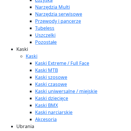
Łożyska
Narzędzia Multi
Narzędzia serwisowe
Przewody i pancerze
Tubeless
Uszczelki
Pozostałe
Kaski
Kaski
Kaski Extreme / Full Face
Kaski MTB
Kaski szosowe
Kaski czasowe
Kaski uniwersalne / miejskie
Kaski dziecięce
Kaski BMX
Kaski narciarskie
Akcesoria
Ubrania