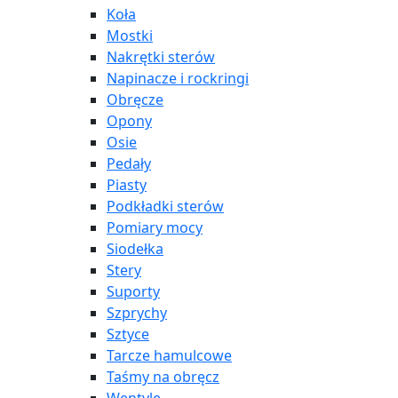
Koła
Mostki
Nakrętki sterów
Napinacze i rockringi
Obręcze
Opony
Osie
Pedały
Piasty
Podkładki sterów
Pomiary mocy
Siodełka
Stery
Suporty
Szprychy
Sztyce
Tarcze hamulcowe
Taśmy na obręcz