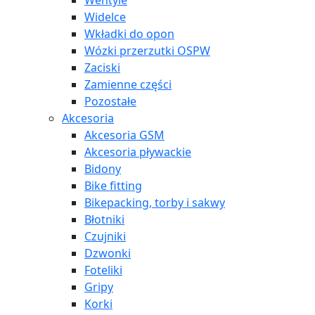
Wentyle
Widelce
Wkładki do opon
Wózki przerzutki OSPW
Zaciski
Zamienne części
Pozostałe
Akcesoria
Akcesoria GSM
Akcesoria pływackie
Bidony
Bike fitting
Bikepacking, torby i sakwy
Błotniki
Czujniki
Dzwonki
Foteliki
Gripy
Korki