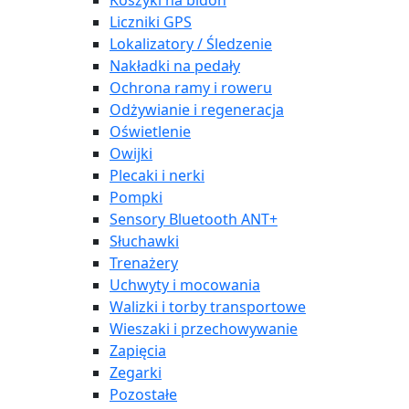
Koszyki na bidon
Liczniki GPS
Lokalizatory / Śledzenie
Nakładki na pedały
Ochrona ramy i roweru
Odżywianie i regeneracja
Oświetlenie
Owijki
Plecaki i nerki
Pompki
Sensory Bluetooth ANT+
Słuchawki
Trenażery
Uchwyty i mocowania
Walizki i torby transportowe
Wieszaki i przechowywanie
Zapięcia
Zegarki
Pozostałe