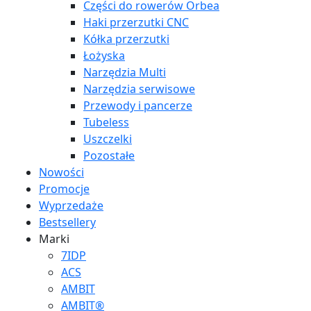
Części do rowerów Orbea
Haki przerzutki CNC
Kółka przerzutki
Łożyska
Narzędzia Multi
Narzędzia serwisowe
Przewody i pancerze
Tubeless
Uszczelki
Pozostałe
Nowości
Promocje
Wyprzedaże
Bestsellery
Marki
7IDP
ACS
AMBIT
AMBIT®