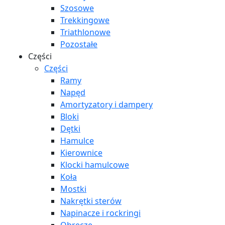
Szosowe
Trekkingowe
Triathlonowe
Pozostałe
Części
Części
Ramy
Napęd
Amortyzatory i dampery
Bloki
Dętki
Hamulce
Kierownice
Klocki hamulcowe
Koła
Mostki
Nakrętki sterów
Napinacze i rockringi