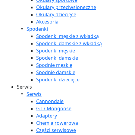
Okulary sportowe
Okulary przeciwsłoneczne
Okulary dziecięce
Akcesoria
Spodenki
Spodenki męskie z wkładką
Spodenki damskie z wkładką
Spodenki męskie
Spodenki damskie
Spodnie męskie
Spodnie damskie
Spodenki dziecięce
Serwis
Serwis
Cannondale
GT / Mongoose
Adaptery
Chemia rowerowa
Części serwisowe