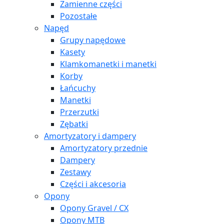
Zamienne części
Pozostałe
Napęd
Grupy napędowe
Kasety
Klamkomanetki i manetki
Korby
Łańcuchy
Manetki
Przerzutki
Zębatki
Amortyzatory i dampery
Amortyzatory przednie
Dampery
Zestawy
Części i akcesoria
Opony
Opony Gravel / CX
Opony MTB