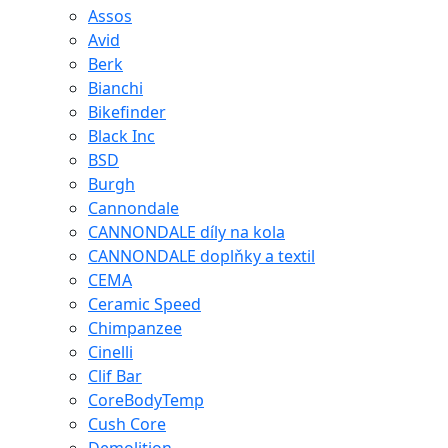
Assos
Avid
Berk
Bianchi
Bikefinder
Black Inc
BSD
Burgh
Cannondale
CANNONDALE díly na kola
CANNONDALE doplňky a textil
CEMA
Ceramic Speed
Chimpanzee
Cinelli
Clif Bar
CoreBodyTemp
Cush Core