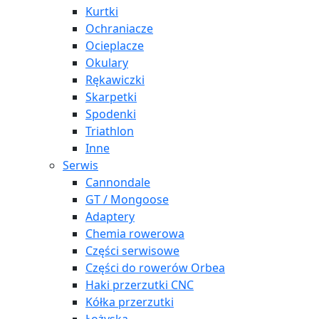
Kurtki
Ochraniacze
Ocieplacze
Okulary
Rękawiczki
Skarpetki
Spodenki
Triathlon
Inne
Serwis
Cannondale
GT / Mongoose
Adaptery
Chemia rowerowa
Części serwisowe
Części do rowerów Orbea
Haki przerzutki CNC
Kółka przerzutki