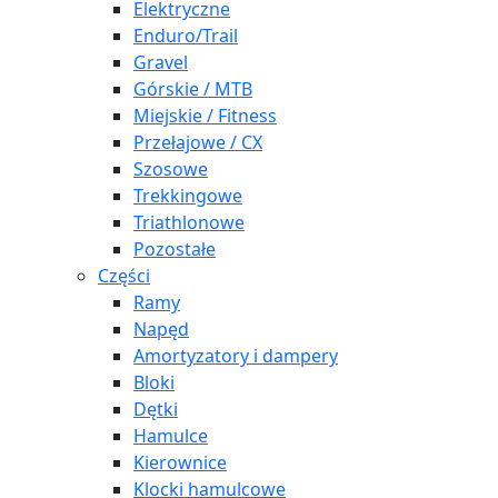
Elektryczne
Enduro/Trail
Gravel
Górskie / MTB
Miejskie / Fitness
Przełajowe / CX
Szosowe
Trekkingowe
Triathlonowe
Pozostałe
Części
Ramy
Napęd
Amortyzatory i dampery
Bloki
Dętki
Hamulce
Kierownice
Klocki hamulcowe