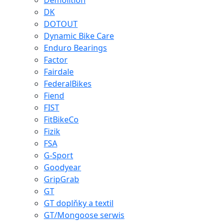
Demolition
DK
DOTOUT
Dynamic Bike Care
Enduro Bearings
Factor
Fairdale
FederalBikes
Fiend
FIST
FitBikeCo
Fizik
FSA
G-Sport
Goodyear
GripGrab
GT
GT doplňky a textil
GT/Mongoose serwis