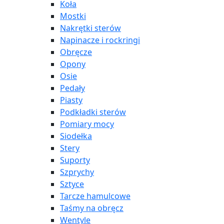
Koła
Mostki
Nakrętki sterów
Napinacze i rockringi
Obręcze
Opony
Osie
Pedały
Piasty
Podkładki sterów
Pomiary mocy
Siodełka
Stery
Suporty
Szprychy
Sztyce
Tarcze hamulcowe
Taśmy na obręcz
Wentyle