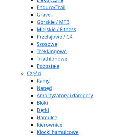
Elektryczne
Enduro/Trail
Gravel
Górskie / MTB
Miejskie / Fitness
Przełajowe / CX
Szosowe
Trekkingowe
Triathlonowe
Pozostałe
Części
Ramy
Napęd
Amortyzatory i dampery
Bloki
Dętki
Hamulce
Kierownice
Klocki hamulcowe