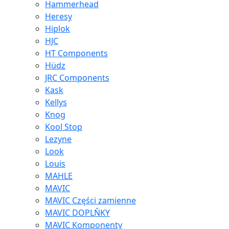
Hammerhead
Heresy
Hiplok
HJC
HT Components
Hüdz
JRC Components
Kask
Kellys
Knog
Kool Stop
Lezyne
Look
Louis
MAHLE
MAVIC
MAVIC Części zamienne
MAVIC DOPLŇKY
MAVIC Komponenty