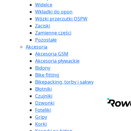
Widelce
Wkładki do opon
Wózki przerzutki OSPW
Zaciski
Zamienne części
Pozostałe
Akcesoria
Akcesoria GSM
Akcesoria pływackie
Bidony
Bike fitting
Bikepacking, torby i sakwy
Błotniki
Czujniki
Dzwonki
Foteliki
Gripy
Korki