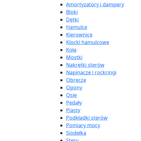
Amortyzatory i dampery
Bloki
Dętki
Hamulce
Kierownice
Klocki hamulcowe
Koła
Mostki
Nakrętki sterów
Napinacze i rockringi
Obręcze
Opony
Osie
Pedały
Piasty
Podkładki sterów
Pomiary mocy
Siodełka
Stery