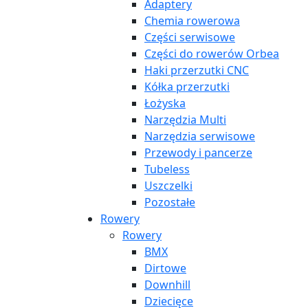
Adaptery
Chemia rowerowa
Części serwisowe
Części do rowerów Orbea
Haki przerzutki CNC
Kółka przerzutki
Łożyska
Narzędzia Multi
Narzędzia serwisowe
Przewody i pancerze
Tubeless
Uszczelki
Pozostałe
Rowery
Rowery
BMX
Dirtowe
Downhill
Dziecięce