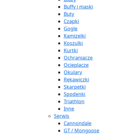
Buffy i maski
Buty
Czapki
Gogle
Kamizelki
Koszulki
Kurtki
Ochraniacze
Ocieplacze
Okulary
Rękawiczki
Skarpetki
Spodenki
Triathlon
Inne
Serwis
Cannondale
GT / Mongoose