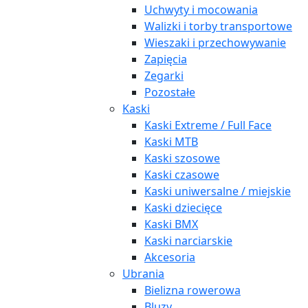
Uchwyty i mocowania
Walizki i torby transportowe
Wieszaki i przechowywanie
Zapięcia
Zegarki
Pozostałe
Kaski
Kaski Extreme / Full Face
Kaski MTB
Kaski szosowe
Kaski czasowe
Kaski uniwersalne / miejskie
Kaski dziecięce
Kaski BMX
Kaski narciarskie
Akcesoria
Ubrania
Bielizna rowerowa
Bluzy