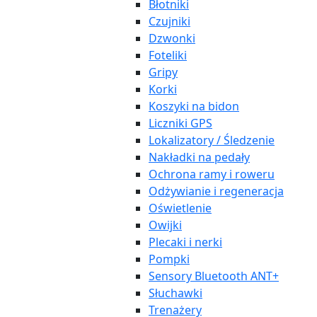
Błotniki
Czujniki
Dzwonki
Foteliki
Gripy
Korki
Koszyki na bidon
Liczniki GPS
Lokalizatory / Śledzenie
Nakładki na pedały
Ochrona ramy i roweru
Odżywianie i regeneracja
Oświetlenie
Owijki
Plecaki i nerki
Pompki
Sensory Bluetooth ANT+
Słuchawki
Trenażery