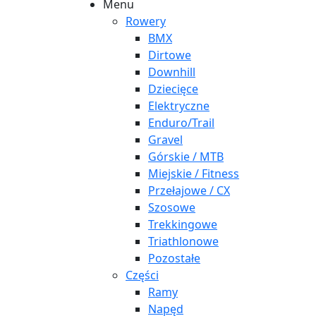
Menu
Rowery
BMX
Dirtowe
Downhill
Dziecięce
Elektryczne
Enduro/Trail
Gravel
Górskie / MTB
Miejskie / Fitness
Przełajowe / CX
Szosowe
Trekkingowe
Triathlonowe
Pozostałe
Części
Ramy
Napęd