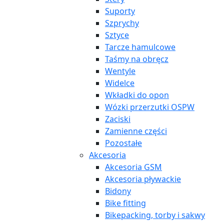
Suporty
Szprychy
Sztyce
Tarcze hamulcowe
Taśmy na obręcz
Wentyle
Widelce
Wkładki do opon
Wózki przerzutki OSPW
Zaciski
Zamienne części
Pozostałe
Akcesoria
Akcesoria GSM
Akcesoria pływackie
Bidony
Bike fitting
Bikepacking, torby i sakwy