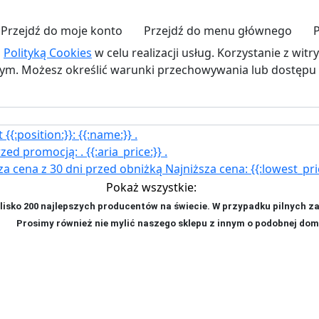
Przejdź do moje konto
Przejdź do menu głównego
z
Polityką Cookies
w celu realizacji usług. Korzystanie z wit
. Możesz określić warunki przechowywania lub dostępu d
{{:position:}}:
{{:name:}}
.
rzed promocją:
.
{{:aria_price:}}
.
za cena z 30 dni przed obniżką
Najniższa cena:
{{:lowest_pri
Pokaż wszystkie:
isko 200 najlepszych producentów na świecie. W przypadku pilnych z
ji. P
rosimy również nie mylić naszego sklepu z innym o podobnej dom