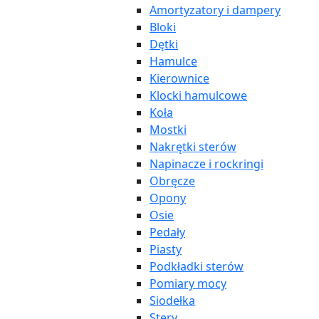
Amortyzatory i dampery
Bloki
Dętki
Hamulce
Kierownice
Klocki hamulcowe
Koła
Mostki
Nakrętki sterów
Napinacze i rockringi
Obręcze
Opony
Osie
Pedały
Piasty
Podkładki sterów
Pomiary mocy
Siodełka
Stery