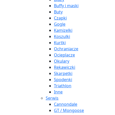
Buffy i maski
Buty
Czapki
Gogle
Kamizelki
Koszulki
Kurtki
Ochraniacze
Ocieplacze
Okulary
Rękawiczki
Skarpetki
Spodenki
Triathlon
Inne
Serwis
Cannondale
GT / Mongoose