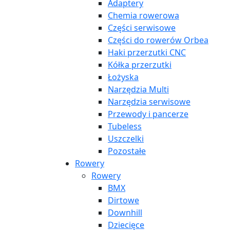
Adaptery
Chemia rowerowa
Części serwisowe
Części do rowerów Orbea
Haki przerzutki CNC
Kółka przerzutki
Łożyska
Narzędzia Multi
Narzędzia serwisowe
Przewody i pancerze
Tubeless
Uszczelki
Pozostałe
Rowery
Rowery
BMX
Dirtowe
Downhill
Dziecięce