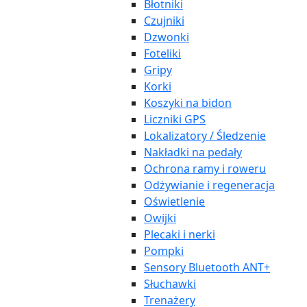
Błotniki
Czujniki
Dzwonki
Foteliki
Gripy
Korki
Koszyki na bidon
Liczniki GPS
Lokalizatory / Śledzenie
Nakładki na pedały
Ochrona ramy i roweru
Odżywianie i regeneracja
Oświetlenie
Owijki
Plecaki i nerki
Pompki
Sensory Bluetooth ANT+
Słuchawki
Trenażery