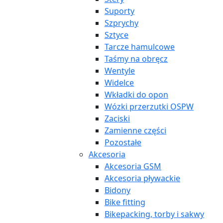
Suporty
Szprychy
Sztyce
Tarcze hamulcowe
Taśmy na obręcz
Wentyle
Widelce
Wkładki do opon
Wózki przerzutki OSPW
Zaciski
Zamienne części
Pozostałe
Akcesoria
Akcesoria GSM
Akcesoria pływackie
Bidony
Bike fitting
Bikepacking, torby i sakwy