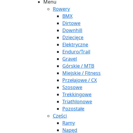
Menu
Rowery
BMX
Dirtowe
Downhill
Dziecięce
Elektryczne
Enduro/Trail
Gravel
Górskie / MTB
Miejskie / Fitness
Przełajowe / CX
Szosowe
Trekkingowe
Triathlonowe
Pozostałe
Części
Ramy
Napęd