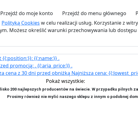
Przejdź do moje konto
Przejdź do menu głównego
z
Polityką Cookies
w celu realizacji usług. Korzystanie z wit
. Możesz określić warunki przechowywania lub dostępu d
{{:position:}}:
{{:name:}}
.
rzed promocją:
.
{{:aria_price:}}
.
za cena z 30 dni przed obniżką
Najniższa cena:
{{:lowest_pri
Pokaż wszystkie:
isko 200 najlepszych producentów na świecie. W przypadku pilnych z
ji. P
rosimy również nie mylić naszego sklepu z innym o podobnej dom