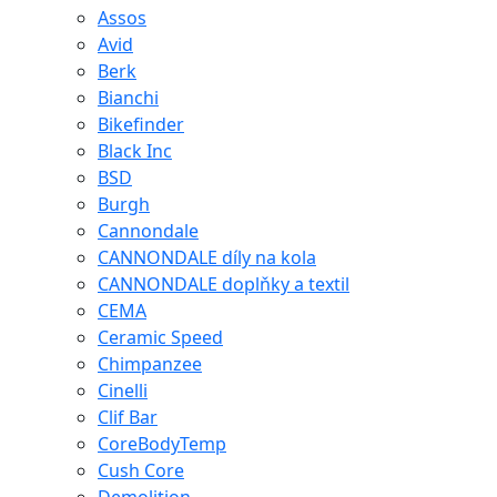
Assos
Avid
Berk
Bianchi
Bikefinder
Black Inc
BSD
Burgh
Cannondale
CANNONDALE díly na kola
CANNONDALE doplňky a textil
CEMA
Ceramic Speed
Chimpanzee
Cinelli
Clif Bar
CoreBodyTemp
Cush Core