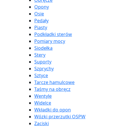
Obręcze
Opony
Osie
Pedały
Piasty
Podkładki sterów
Pomiary mocy
Siodełka
Stery
Suporty
Szprychy
Sztyce
Tarcze hamulcowe
Taśmy na obręcz
Wentyle
Widelce
Wkładki do opon
Wózki przerzutki OSPW
Zaciski