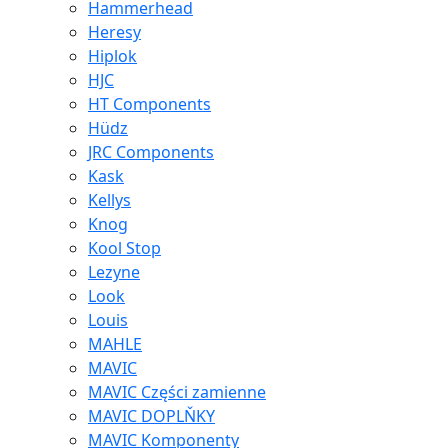
Hammerhead
Heresy
Hiplok
HJC
HT Components
Hüdz
JRC Components
Kask
Kellys
Knog
Kool Stop
Lezyne
Look
Louis
MAHLE
MAVIC
MAVIC Części zamienne
MAVIC DOPLŇKY
MAVIC Komponenty