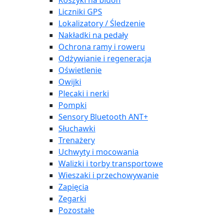
Koszyki na bidon
Liczniki GPS
Lokalizatory / Śledzenie
Nakładki na pedały
Ochrona ramy i roweru
Odżywianie i regeneracja
Oświetlenie
Owijki
Plecaki i nerki
Pompki
Sensory Bluetooth ANT+
Słuchawki
Trenażery
Uchwyty i mocowania
Walizki i torby transportowe
Wieszaki i przechowywanie
Zapięcia
Zegarki
Pozostałe