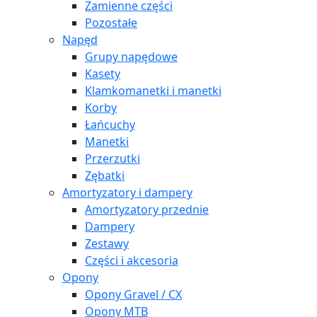
Zamienne części
Pozostałe
Napęd
Grupy napędowe
Kasety
Klamkomanetki i manetki
Korby
Łańcuchy
Manetki
Przerzutki
Zębatki
Amortyzatory i dampery
Amortyzatory przednie
Dampery
Zestawy
Części i akcesoria
Opony
Opony Gravel / CX
Opony MTB