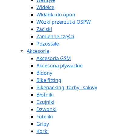
Wentyle
Widelce
Wkładki do opon
Wózki przerzutki OSPW
Zaciski
Zamienne części
Pozostałe
Akcesoria
Akcesoria GSM
Akcesoria pływackie
Bidony
Bike fitting
Bikepacking, torby i sakwy
Błotniki
Czujniki
Dzwonki
Foteliki
Gripy
Korki