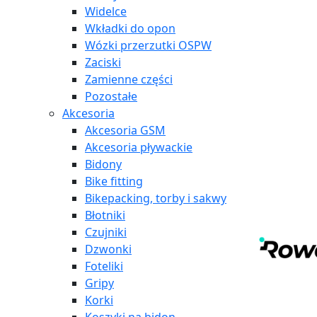
Widelce
Wkładki do opon
Wózki przerzutki OSPW
Zaciski
Zamienne części
Pozostałe
Akcesoria
Akcesoria GSM
Akcesoria pływackie
Bidony
Bike fitting
Bikepacking, torby i sakwy
Błotniki
Czujniki
Dzwonki
Foteliki
Gripy
Korki