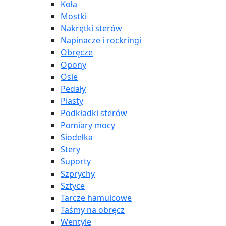
Koła
Mostki
Nakrętki sterów
Napinacze i rockringi
Obręcze
Opony
Osie
Pedały
Piasty
Podkładki sterów
Pomiary mocy
Siodełka
Stery
Suporty
Szprychy
Sztyce
Tarcze hamulcowe
Taśmy na obręcz
Wentyle