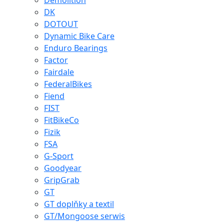
Demolition
DK
DOTOUT
Dynamic Bike Care
Enduro Bearings
Factor
Fairdale
FederalBikes
Fiend
FIST
FitBikeCo
Fizik
FSA
G-Sport
Goodyear
GripGrab
GT
GT doplňky a textil
GT/Mongoose serwis