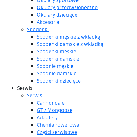
Okulary sportowe
Okulary przeciwsłoneczne
Okulary dziecięce
Akcesoria
Spodenki
Spodenki męskie z wkładką
Spodenki damskie z wkładką
Spodenki męskie
Spodenki damskie
Spodnie męskie
Spodnie damskie
Spodenki dziecięce
Serwis
Serwis
Cannondale
GT / Mongoose
Adaptery
Chemia rowerowa
Części serwisowe