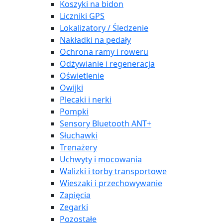
Koszyki na bidon
Liczniki GPS
Lokalizatory / Śledzenie
Nakładki na pedały
Ochrona ramy i roweru
Odżywianie i regeneracja
Oświetlenie
Owijki
Plecaki i nerki
Pompki
Sensory Bluetooth ANT+
Słuchawki
Trenażery
Uchwyty i mocowania
Walizki i torby transportowe
Wieszaki i przechowywanie
Zapięcia
Zegarki
Pozostałe