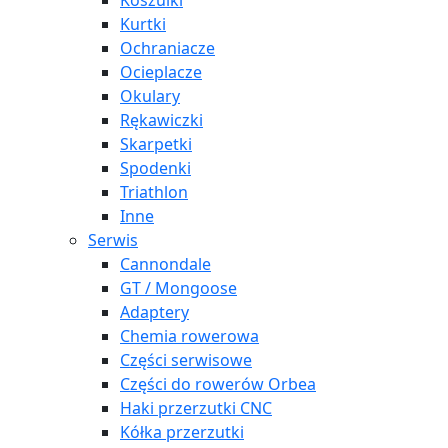
Koszulki
Kurtki
Ochraniacze
Ocieplacze
Okulary
Rękawiczki
Skarpetki
Spodenki
Triathlon
Inne
Serwis
Cannondale
GT / Mongoose
Adaptery
Chemia rowerowa
Części serwisowe
Części do rowerów Orbea
Haki przerzutki CNC
Kółka przerzutki