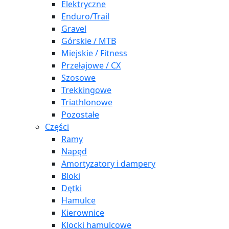
Elektryczne
Enduro/Trail
Gravel
Górskie / MTB
Miejskie / Fitness
Przełajowe / CX
Szosowe
Trekkingowe
Triathlonowe
Pozostałe
Części
Ramy
Napęd
Amortyzatory i dampery
Bloki
Dętki
Hamulce
Kierownice
Klocki hamulcowe