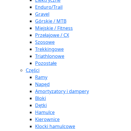
Elektryczne
Enduro/Trail
Gravel
Górskie / MTB
Miejskie / Fitness
Przełajowe / CX
Szosowe
Trekkingowe
Triathlonowe
Pozostałe
Części
Ramy
Napęd
Amortyzatory i dampery
Bloki
Dętki
Hamulce
Kierownice
Klocki hamulcowe