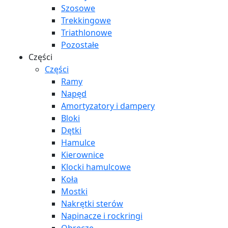
Szosowe
Trekkingowe
Triathlonowe
Pozostałe
Części
Części
Ramy
Napęd
Amortyzatory i dampery
Bloki
Dętki
Hamulce
Kierownice
Klocki hamulcowe
Koła
Mostki
Nakrętki sterów
Napinacze i rockringi