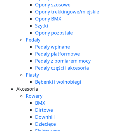
Opony szosowe
Opony trekkingowe/miejskie
Opony BMX
Szytki
Opony pozostałe
Pedały
Pedały wpinane
Pedały platformowe
Pedały z pomiarem mocy
Pedały części i akcesoria
Piasty
Bębenki i wolnobiegi
Akcesoria
Rowery
BMX
Dirtowe
Downhill
Dziecięce