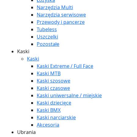
Łożyska
Narzędzia Multi
Narzędzia serwisowe
Przewody i pancerze
Tubeless
Uszczelki
Pozostałe
Kaski
Kaski
Kaski Extreme / Full Face
Kaski MTB
Kaski szosowe
Kaski czasowe
Kaski uniwersalne / miejskie
Kaski dziecięce
Kaski BMX
Kaski narciarskie
Akcesoria
Ubrania