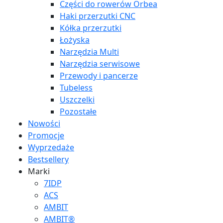
Części do rowerów Orbea
Haki przerzutki CNC
Kółka przerzutki
Łożyska
Narzędzia Multi
Narzędzia serwisowe
Przewody i pancerze
Tubeless
Uszczelki
Pozostałe
Nowości
Promocje
Wyprzedaże
Bestsellery
Marki
7IDP
ACS
AMBIT
AMBIT®