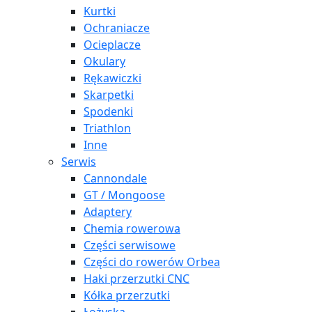
Kurtki
Ochraniacze
Ocieplacze
Okulary
Rękawiczki
Skarpetki
Spodenki
Triathlon
Inne
Serwis
Cannondale
GT / Mongoose
Adaptery
Chemia rowerowa
Części serwisowe
Części do rowerów Orbea
Haki przerzutki CNC
Kółka przerzutki