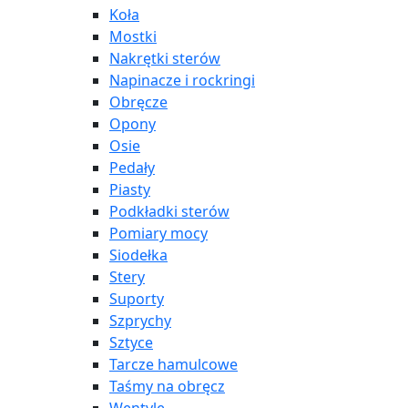
Koła
Mostki
Nakrętki sterów
Napinacze i rockringi
Obręcze
Opony
Osie
Pedały
Piasty
Podkładki sterów
Pomiary mocy
Siodełka
Stery
Suporty
Szprychy
Sztyce
Tarcze hamulcowe
Taśmy na obręcz