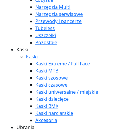
Łożyska
Narzędzia Multi
Narzędzia serwisowe
Przewody i pancerze
Tubeless
Uszczelki
Pozostałe
Kaski
Kaski
Kaski Extreme / Full Face
Kaski MTB
Kaski szosowe
Kaski czasowe
Kaski uniwersalne / miejskie
Kaski dziecięce
Kaski BMX
Kaski narciarskie
Akcesoria
Ubrania