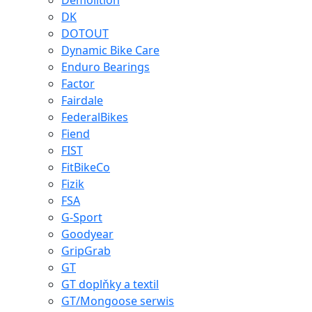
Demolition
DK
DOTOUT
Dynamic Bike Care
Enduro Bearings
Factor
Fairdale
FederalBikes
Fiend
FIST
FitBikeCo
Fizik
FSA
G-Sport
Goodyear
GripGrab
GT
GT doplňky a textil
GT/Mongoose serwis