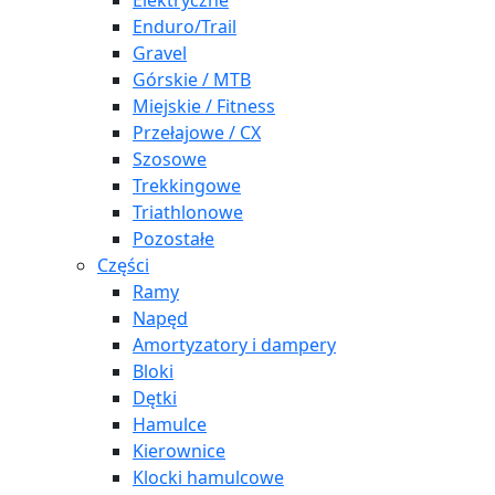
Elektryczne
Enduro/Trail
Gravel
Górskie / MTB
Miejskie / Fitness
Przełajowe / CX
Szosowe
Trekkingowe
Triathlonowe
Pozostałe
Części
Ramy
Napęd
Amortyzatory i dampery
Bloki
Dętki
Hamulce
Kierownice
Klocki hamulcowe