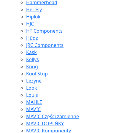
Hammerhead
Heresy
Hiplok
HJC
HT Components
Hüdz
JRC Components
Kask
Kellys
Knog
Kool Stop
Lezyne
Look
Louis
MAHLE
MAVIC
MAVIC Części zamienne
MAVIC DOPLŇKY
MAVIC Komponenty