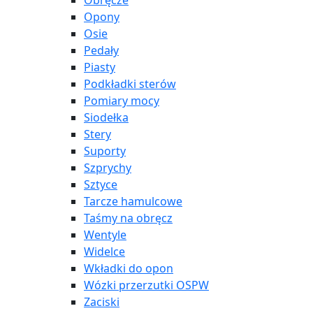
Obręcze
Opony
Osie
Pedały
Piasty
Podkładki sterów
Pomiary mocy
Siodełka
Stery
Suporty
Szprychy
Sztyce
Tarcze hamulcowe
Taśmy na obręcz
Wentyle
Widelce
Wkładki do opon
Wózki przerzutki OSPW
Zaciski