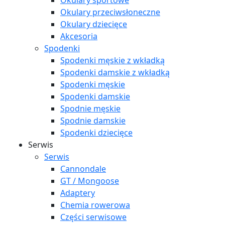
Okulary sportowe
Okulary przeciwsłoneczne
Okulary dziecięce
Akcesoria
Spodenki
Spodenki męskie z wkładką
Spodenki damskie z wkładką
Spodenki męskie
Spodenki damskie
Spodnie męskie
Spodnie damskie
Spodenki dziecięce
Serwis
Serwis
Cannondale
GT / Mongoose
Adaptery
Chemia rowerowa
Części serwisowe