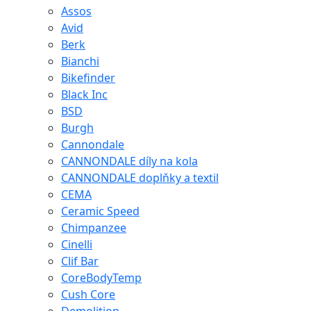
Assos
Avid
Berk
Bianchi
Bikefinder
Black Inc
BSD
Burgh
Cannondale
CANNONDALE díly na kola
CANNONDALE doplňky a textil
CEMA
Ceramic Speed
Chimpanzee
Cinelli
Clif Bar
CoreBodyTemp
Cush Core