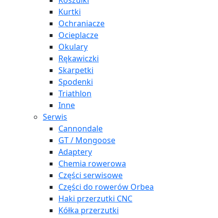
Koszulki
Kurtki
Ochraniacze
Ocieplacze
Okulary
Rękawiczki
Skarpetki
Spodenki
Triathlon
Inne
Serwis
Cannondale
GT / Mongoose
Adaptery
Chemia rowerowa
Części serwisowe
Części do rowerów Orbea
Haki przerzutki CNC
Kółka przerzutki