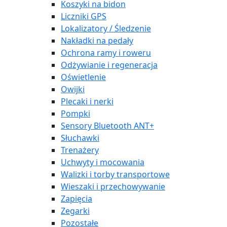
Koszyki na bidon
Liczniki GPS
Lokalizatory / Śledzenie
Nakładki na pedały
Ochrona ramy i roweru
Odżywianie i regeneracja
Oświetlenie
Owijki
Plecaki i nerki
Pompki
Sensory Bluetooth ANT+
Słuchawki
Trenażery
Uchwyty i mocowania
Walizki i torby transportowe
Wieszaki i przechowywanie
Zapięcia
Zegarki
Pozostałe