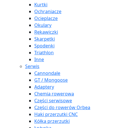
Kurtki
Ochraniacze
Ocieplacze
Okulary
Rękawiczki
Skarpetki
Spodenki
Triathlon
Inne
Serwis
Cannondale
GT / Mongoose
Adaptery
Chemia rowerowa
Części serwisowe
Części do rowerów Orbea
Haki przerzutki CNC
Kółka przerzutki