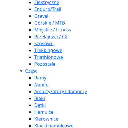
Elektryczne
Enduro/Trail
Gravel
Górskie / MTB
Miejskie / Fitness
Przełajowe / CX
Szosowe
Trekkingowe
Triathlonowe
Pozostałe
Części
Ramy
Napęd
Amortyzatory i dampery
Bloki
Dętki
Hamulce
Kierownice
Klocki hamulcowe