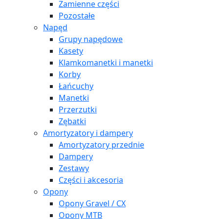
Zamienne części
Pozostałe
Napęd
Grupy napędowe
Kasety
Klamkomanetki i manetki
Korby
Łańcuchy
Manetki
Przerzutki
Zębatki
Amortyzatory i dampery
Amortyzatory przednie
Dampery
Zestawy
Części i akcesoria
Opony
Opony Gravel / CX
Opony MTB