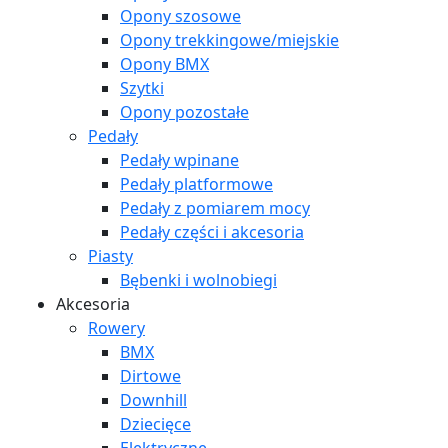
Opony szosowe
Opony trekkingowe/miejskie
Opony BMX
Szytki
Opony pozostałe
Pedały
Pedały wpinane
Pedały platformowe
Pedały z pomiarem mocy
Pedały części i akcesoria
Piasty
Bębenki i wolnobiegi
Akcesoria
Rowery
BMX
Dirtowe
Downhill
Dziecięce