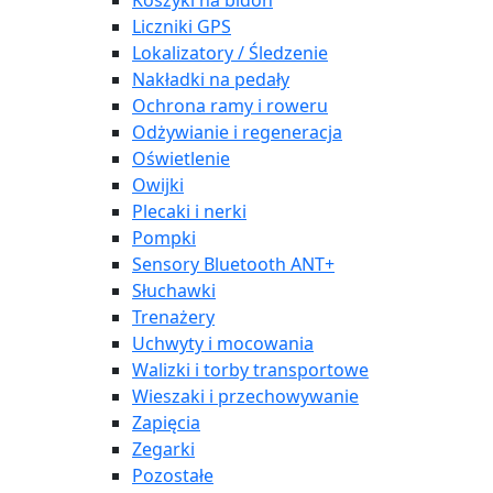
Koszyki na bidon
Liczniki GPS
Lokalizatory / Śledzenie
Nakładki na pedały
Ochrona ramy i roweru
Odżywianie i regeneracja
Oświetlenie
Owijki
Plecaki i nerki
Pompki
Sensory Bluetooth ANT+
Słuchawki
Trenażery
Uchwyty i mocowania
Walizki i torby transportowe
Wieszaki i przechowywanie
Zapięcia
Zegarki
Pozostałe