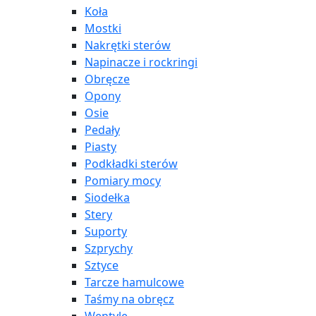
Koła
Mostki
Nakrętki sterów
Napinacze i rockringi
Obręcze
Opony
Osie
Pedały
Piasty
Podkładki sterów
Pomiary mocy
Siodełka
Stery
Suporty
Szprychy
Sztyce
Tarcze hamulcowe
Taśmy na obręcz