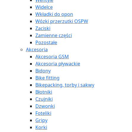
Wentyle
Widelce
Wkładki do opon
Wózki przerzutki OSPW
Zaciski
Zamienne części
Pozostałe
Akcesoria
Akcesoria GSM
Akcesoria pływackie
Bidony
Bike fitting
Bikepacking, torby i sakwy
Błotniki
Czujniki
Dzwonki
Foteliki
Gripy
Korki