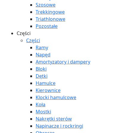
Szosowe
Trekkingowe
Triathlonowe
Pozostałe
Części
Części
Ramy
Napęd
Amortyzatory i dampery
Bloki
Dętki
Hamulce
Kierownice
Klocki hamulcowe
Koła
Mostki
Nakrętki sterów
Napinacze i rockringi