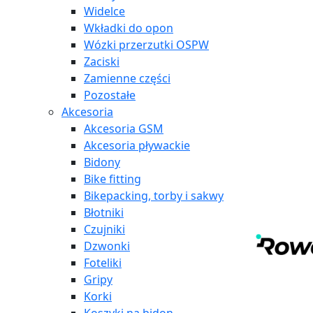
Widelce
Wkładki do opon
Wózki przerzutki OSPW
Zaciski
Zamienne części
Pozostałe
Akcesoria
Akcesoria GSM
Akcesoria pływackie
Bidony
Bike fitting
Bikepacking, torby i sakwy
Błotniki
Czujniki
Dzwonki
Foteliki
Gripy
Korki