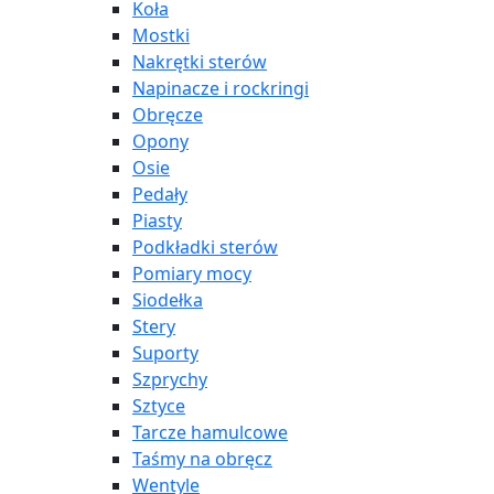
Koła
Mostki
Nakrętki sterów
Napinacze i rockringi
Obręcze
Opony
Osie
Pedały
Piasty
Podkładki sterów
Pomiary mocy
Siodełka
Stery
Suporty
Szprychy
Sztyce
Tarcze hamulcowe
Taśmy na obręcz
Wentyle