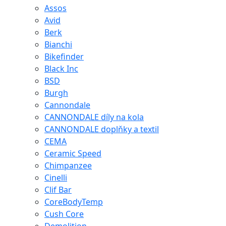
Assos
Avid
Berk
Bianchi
Bikefinder
Black Inc
BSD
Burgh
Cannondale
CANNONDALE díly na kola
CANNONDALE doplňky a textil
CEMA
Ceramic Speed
Chimpanzee
Cinelli
Clif Bar
CoreBodyTemp
Cush Core