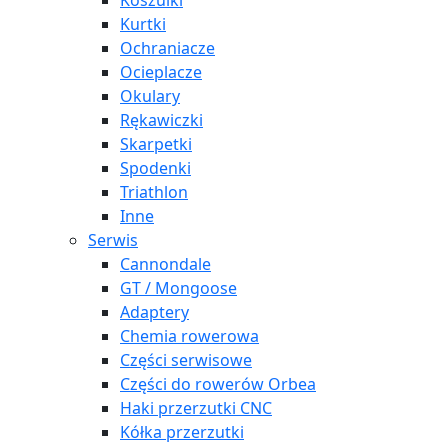
Koszulki
Kurtki
Ochraniacze
Ocieplacze
Okulary
Rękawiczki
Skarpetki
Spodenki
Triathlon
Inne
Serwis
Cannondale
GT / Mongoose
Adaptery
Chemia rowerowa
Części serwisowe
Części do rowerów Orbea
Haki przerzutki CNC
Kółka przerzutki