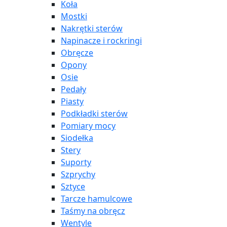
Koła
Mostki
Nakrętki sterów
Napinacze i rockringi
Obręcze
Opony
Osie
Pedały
Piasty
Podkładki sterów
Pomiary mocy
Siodełka
Stery
Suporty
Szprychy
Sztyce
Tarcze hamulcowe
Taśmy na obręcz
Wentyle