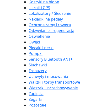
Koszyki na bidon
Liczniki GPS
Lokalizatory / Śledzenie
Nakładki na pedały
Ochrona ramy i roweru
Odżywianie i regeneracja
Oświetlenie
Owijki
Plecaki i nerki
Pompki
Sensory Bluetooth ANT+
Słuchawki
Trenażery
Uchwyty i mocowania
Walizki i torby transportowe
Wieszaki i przechowywanie
Zapięcia
Zegarki
Pozostałe