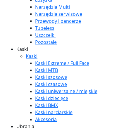
Łożyska
Narzędzia Multi
Narzędzia serwisowe
Przewody i pancerze
Tubeless
Uszczelki
Pozostałe
Kaski
Kaski
Kaski Extreme / Full Face
Kaski MTB
Kaski szosowe
Kaski czasowe
Kaski uniwersalne / miejskie
Kaski dziecięce
Kaski BMX
Kaski narciarskie
Akcesoria
Ubrania