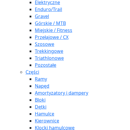
Elektryczne
Enduro/Trail
Gravel
Górskie / MTB
Miejskie / Fitness
Przełajowe / CX
Szosowe
Trekkingowe
Triathlonowe
Pozostałe
Części
Ramy
Napęd
Amortyzatory i dampery
Bloki
Dętki
Hamulce
Kierownice
Klocki hamulcowe