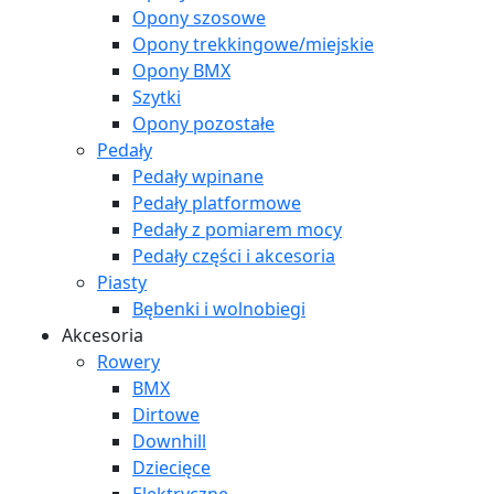
Opony szosowe
Opony trekkingowe/miejskie
Opony BMX
Szytki
Opony pozostałe
Pedały
Pedały wpinane
Pedały platformowe
Pedały z pomiarem mocy
Pedały części i akcesoria
Piasty
Bębenki i wolnobiegi
Akcesoria
Rowery
BMX
Dirtowe
Downhill
Dziecięce