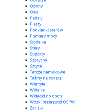
Obręcze
Opony
Osie
Pedały
Piasty
Podkładki sterów
Pomiary mocy
Siodełka
Stery
Suporty
Szprychy
Sztyce
Tarcze hamulcowe
Taśmy na obręcz
Wentyle
Widelce
Wkładki do opon
Wózki przerzutki OSPW
Zaciski