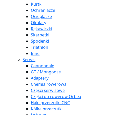
Kurtki
Ochraniacze
Ocieplacze
Okulary
Rękawiczki
Skarpetki
Spodenki
Triathlon
Inne
Serwis
Cannondale
GT / Mongoose
Adaptery
Chemia rowerowa
Części serwisowe
Części do rowerów Orbea
Haki przerzutki CNC
Kółka przerzutki