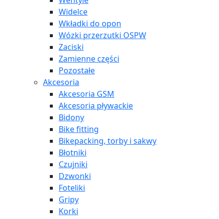
Wentyle
Widelce
Wkładki do opon
Wózki przerzutki OSPW
Zaciski
Zamienne części
Pozostałe
Akcesoria
Akcesoria GSM
Akcesoria pływackie
Bidony
Bike fitting
Bikepacking, torby i sakwy
Błotniki
Czujniki
Dzwonki
Foteliki
Gripy
Korki