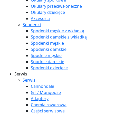
Okulary sportowe
Okulary przeciwsłoneczne
Okulary dziecięce
Akcesoria
Spodenki
Spodenki męskie z wkładką
Spodenki damskie z wkładką
Spodenki męskie
Spodenki damskie
Spodnie męskie
Spodnie damskie
Spodenki dziecięce
Serwis
Serwis
Cannondale
GT / Mongoose
Adaptery
Chemia rowerowa
Części serwisowe