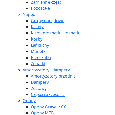
Zamienne części
Pozostałe
Napęd
Grupy napędowe
Kasety
Klamkomanetki i manetki
Korby
Łańcuchy
Manetki
Przerzutki
Zębatki
Amortyzatory i dampery
Amortyzatory przednie
Dampery
Zestawy
Części i akcesoria
Opony
Opony Gravel / CX
Opony MTB