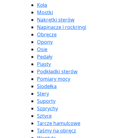
Koła
Mostki
Nakrętki sterów
Napinacze i rockringi
Obręcze
Opony
Osie
Pedały
Piasty
Podkładki sterów
Pomiary mocy
Siodełka
Stery
Suporty
Szprychy
Sztyce
Tarcze hamulcowe
Taśmy na obręcz