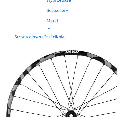
Wyprzedaże
Bestsellery
Marki
Strona główna
Części
Koła