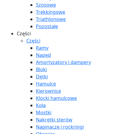
Szosowe
Trekkingowe
Triathlonowe
Pozostałe
Części
Części
Ramy
Napęd
Amortyzatory i dampery
Bloki
Dętki
Hamulce
Kierownice
Klocki hamulcowe
Koła
Mostki
Nakrętki sterów
Napinacze i rockringi