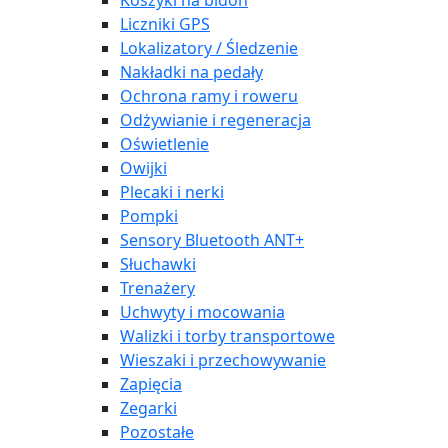
Koszyki na bidon
Liczniki GPS
Lokalizatory / Śledzenie
Nakładki na pedały
Ochrona ramy i roweru
Odżywianie i regeneracja
Oświetlenie
Owijki
Plecaki i nerki
Pompki
Sensory Bluetooth ANT+
Słuchawki
Trenażery
Uchwyty i mocowania
Walizki i torby transportowe
Wieszaki i przechowywanie
Zapięcia
Zegarki
Pozostałe