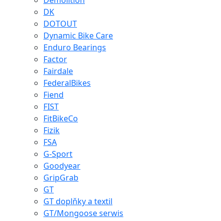
Demolition
DK
DOTOUT
Dynamic Bike Care
Enduro Bearings
Factor
Fairdale
FederalBikes
Fiend
FIST
FitBikeCo
Fizik
FSA
G-Sport
Goodyear
GripGrab
GT
GT doplňky a textil
GT/Mongoose serwis