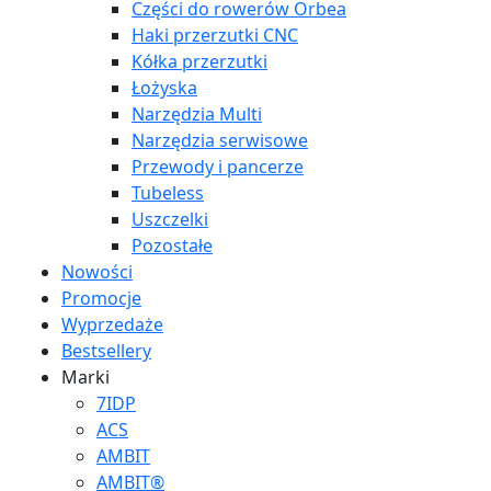
Części do rowerów Orbea
Haki przerzutki CNC
Kółka przerzutki
Łożyska
Narzędzia Multi
Narzędzia serwisowe
Przewody i pancerze
Tubeless
Uszczelki
Pozostałe
Nowości
Promocje
Wyprzedaże
Bestsellery
Marki
7IDP
ACS
AMBIT
AMBIT®