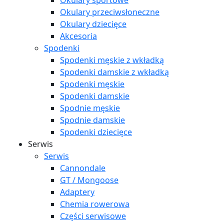
Okulary sportowe
Okulary przeciwsłoneczne
Okulary dziecięce
Akcesoria
Spodenki
Spodenki męskie z wkładką
Spodenki damskie z wkładką
Spodenki męskie
Spodenki damskie
Spodnie męskie
Spodnie damskie
Spodenki dziecięce
Serwis
Serwis
Cannondale
GT / Mongoose
Adaptery
Chemia rowerowa
Części serwisowe