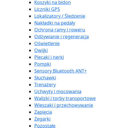
Koszyki na bidon
Liczniki GPS
Lokalizatory / Śledzenie
Nakładki na pedały
Ochrona ramy i roweru
Odżywianie i regeneracja
Oświetlenie
Owijki
Plecaki i nerki
Pompki
Sensory Bluetooth ANT+
Słuchawki
Trenażery
Uchwyty i mocowania
Walizki i torby transportowe
Wieszaki i przechowywanie
Zapięcia
Zegarki
Pozostałe