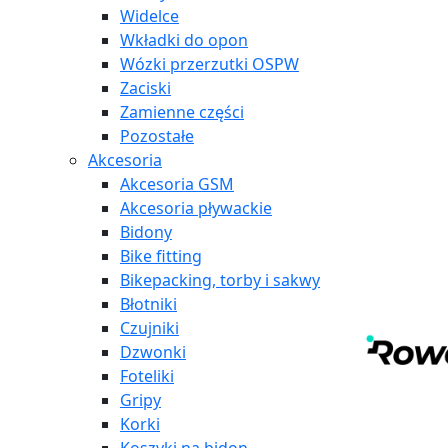
Widelce
Wkładki do opon
Wózki przerzutki OSPW
Zaciski
Zamienne części
Pozostałe
Akcesoria
Akcesoria GSM
Akcesoria pływackie
Bidony
Bike fitting
Bikepacking, torby i sakwy
Błotniki
Czujniki
Dzwonki
Foteliki
Gripy
Korki