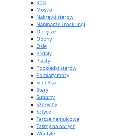
Koła
Mostki
Nakrętki sterów
Napinacze i rockringi
Obręcze
Opony
Osie
Pedały
Piasty
Podkładki sterów
Pomiary mocy
Siodełka
Stery
Suporty
Szprychy
Sztyce
Tarcze hamulcowe
Taśmy na obręcz
Wentyle