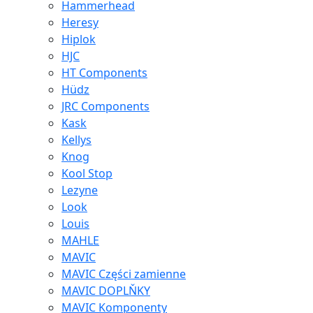
Hammerhead
Heresy
Hiplok
HJC
HT Components
Hüdz
JRC Components
Kask
Kellys
Knog
Kool Stop
Lezyne
Look
Louis
MAHLE
MAVIC
MAVIC Części zamienne
MAVIC DOPLŇKY
MAVIC Komponenty