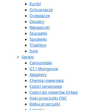
Kurtki
Ochraniacze
Ocieplacze
Okulary
Rękawiczki
Skarpetki
Spodenki
Triathlon
Inne
Serwis
Cannondale
GT / Mongoose
Adaptery
Chemia rowerowa
Części serwisowe
Części do rowerów Orbea
Haki przerzutki CNC
Kółka przerzutki