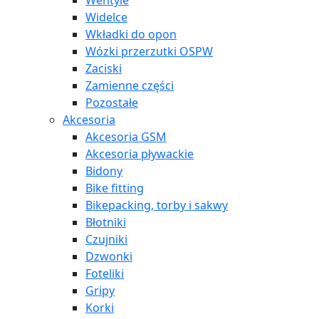
Wentyle
Widelce
Wkładki do opon
Wózki przerzutki OSPW
Zaciski
Zamienne części
Pozostałe
Akcesoria
Akcesoria GSM
Akcesoria pływackie
Bidony
Bike fitting
Bikepacking, torby i sakwy
Błotniki
Czujniki
Dzwonki
Foteliki
Gripy
Korki