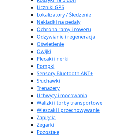
Koszyki na bidon
Liczniki GPS
Lokalizatory / Śledzenie
Nakładki na pedały
Ochrona ramy i roweru
Odżywianie i regeneracja
Oświetlenie
Owijki
Plecaki i nerki
Pompki
Sensory Bluetooth ANT+
Słuchawki
Trenażery
Uchwyty i mocowania
Walizki i torby transportowe
Wieszaki i przechowywanie
Zapięcia
Zegarki
Pozostałe