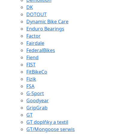
Demolition
DK
DOTOUT
Dynamic Bike Care
Enduro Bearings
Factor
Fairdale
FederalBikes
Fiend
FIST
FitBikeCo
Fizik
FSA
G-Sport
Goodyear
GripGrab
GT
GT doplňky a textil
GT/Mongoose serwis