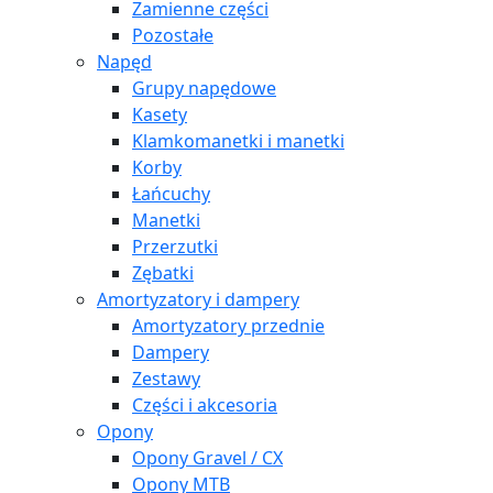
Zamienne części
Pozostałe
Napęd
Grupy napędowe
Kasety
Klamkomanetki i manetki
Korby
Łańcuchy
Manetki
Przerzutki
Zębatki
Amortyzatory i dampery
Amortyzatory przednie
Dampery
Zestawy
Części i akcesoria
Opony
Opony Gravel / CX
Opony MTB