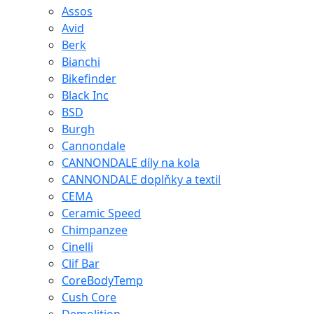
Assos
Avid
Berk
Bianchi
Bikefinder
Black Inc
BSD
Burgh
Cannondale
CANNONDALE díly na kola
CANNONDALE doplňky a textil
CEMA
Ceramic Speed
Chimpanzee
Cinelli
Clif Bar
CoreBodyTemp
Cush Core