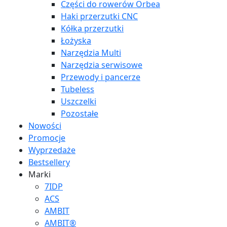
Części do rowerów Orbea
Haki przerzutki CNC
Kółka przerzutki
Łożyska
Narzędzia Multi
Narzędzia serwisowe
Przewody i pancerze
Tubeless
Uszczelki
Pozostałe
Nowości
Promocje
Wyprzedaże
Bestsellery
Marki
7IDP
ACS
AMBIT
AMBIT®