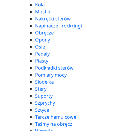
Koła
Mostki
Nakrętki sterów
Napinacze i rockringi
Obręcze
Opony
Osie
Pedały
Piasty
Podkładki sterów
Pomiary mocy
Siodełka
Stery
Suporty
Szprychy
Sztyce
Tarcze hamulcowe
Taśmy na obręcz