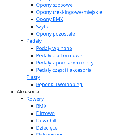
Opony szosowe
Opony trekkingowe/miejskie
Opony BMX
Szytki
Opony pozostałe
Pedały
Pedały wpinane
Pedały platformowe
Pedały z pomiarem mocy
Pedały części i akcesoria
Piasty
Bębenki i wolnobiegi
Akcesoria
Rowery
BMX
Dirtowe
Downhill
Dziecięce