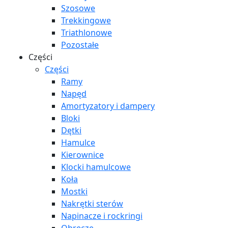
Szosowe
Trekkingowe
Triathlonowe
Pozostałe
Części
Części
Ramy
Napęd
Amortyzatory i dampery
Bloki
Dętki
Hamulce
Kierownice
Klocki hamulcowe
Koła
Mostki
Nakrętki sterów
Napinacze i rockringi