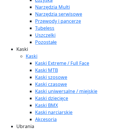
Łożyska
Narzędzia Multi
Narzędzia serwisowe
Przewody i pancerze
Tubeless
Uszczelki
Pozostałe
Kaski
Kaski
Kaski Extreme / Full Face
Kaski MTB
Kaski szosowe
Kaski czasowe
Kaski uniwersalne / miejskie
Kaski dziecięce
Kaski BMX
Kaski narciarskie
Akcesoria
Ubrania