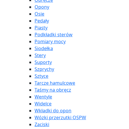
Obręcze
Opony
Osie
Pedały
Piasty
Podkładki sterów
Pomiary mocy
Siodełka
Stery
Suporty
Szprychy
Sztyce
Tarcze hamulcowe
Taśmy na obręcz
Wentyle
Widelce
Wkładki do opon
Wózki przerzutki OSPW
Zaciski