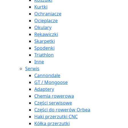
Koszulki
Kurtki
Ochraniacze
Ocieplacze
Okulary
Rękawiczki
Skarpetki
Spodenki
Triathlon
Inne
Serwis
Cannondale
GT / Mongoose
Adaptery
Chemia rowerowa
Części serwisowe
Części do rowerów Orbea
Haki przerzutki CNC
Kółka przerzutki