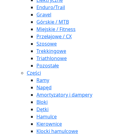
Elektryczne
Enduro/Trail
Gravel
Górskie / MTB
Miejskie / Fitness
Przełajowe / CX
Szosowe
Trekkingowe
Triathlonowe
Pozostałe
Części
Ramy
Napęd
Amortyzatory i dampery
Bloki
Dętki
Hamulce
Kierownice
Klocki hamulcowe